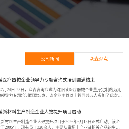
公司新闻
众森观点
某医疗器械企业领导力专题咨询式培训圆满结束
6年7月24日-25日，众森咨询应邀为沈阳某医疗器械企业量身定制的为期
的领导力专题培训圆满结束，该企业主管以上领导共32人参加了此次培
本次培训紧扣企业管理者的履职核心需求，围绕知人善任、授权委派、
赋能与跨部门协同等核心模块展开。课程采用“课堂学习+案例剖析+情
某新材料生产制造企业人效提升项目启动
”的实战化教学模式，帮助参训管...
新材料生产制造企业人效提升项目于2026年6月18日正式启动。该企
于2005年，现有员工320余人，主要从事稀土产业链相关产品的生产