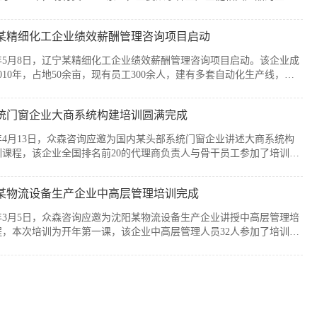
售，公司产品广泛应用于通信、消费电子、汽车、军工及智能装备制造
个战略性新兴行业。历经20余年发展，企业已经具备较强的自主创新能
某精细化工企业绩效薪酬管理咨询项目启动
模化制造优势，但公司在人均产出、...
6年5月8日，辽宁某精细化工企业绩效薪酬管理咨询项目启动。该企业成
010年，占地50余亩，现有员工300余人，建有多套自动化生产线，主
产减水剂单体、碳酸甲乙酯、碳酸二甲酯、碳酸二乙酯等系列产品。伴
司业务持续扩张和客户需求的变化，业务逐步转向多品类、小项目为
统门窗企业大商系统构建培训圆满完成
新的业务模式下，员工的工作强度增加...
6年4月13日，众森咨询应邀为国内某头部系统门窗企业讲述大商系统构
训课程，该企业全国排名前20的代理商负责人与骨干员工参加了培训。
培训由众森咨询首席顾问刘老师主讲，培训内容直击行业销量大、利润
客流锐减、同质化竞争等痛点，重新定义大商为掌握本地话语权的平台
某物流设备生产企业中高层管理培训完成
焦渠道自主、服务闭环、组织...
6年3月5日，众森咨询应邀为沈阳某物流设备生产企业讲授中高层管理培
程，本次培训为开年第一课，该企业中高层管理人员32人参加了培训。
培训由众森咨询首席顾问刘老师主讲，刘老师较为全面、深入的讲授了
层管理人员应该掌握管理的基本概念、基本方法、基本技能，并结合企
过程中的实际案例进行了分析与互...