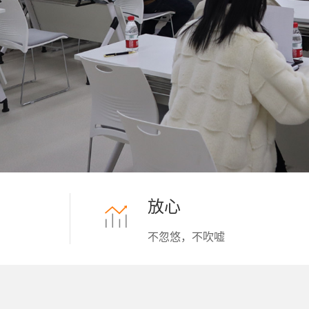
放心
不忽悠，不吹嘘