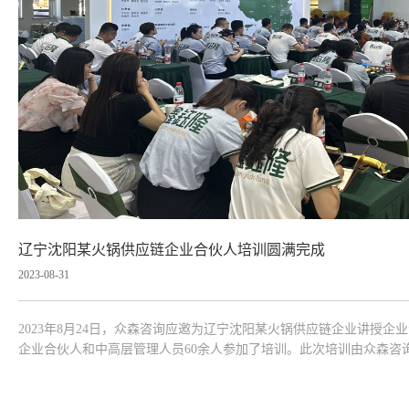
辽宁沈阳某火锅供应链企业合伙人培训圆满完成
2023-08-31
2023年8月24日，众森咨询应邀为辽宁沈阳某火锅供应链企业讲授
企业合伙人和中高层管理人员60余人参加了培训。此次培训由众森咨
营与管理的基本逻辑入手，较为全面、深入的讲授了经营策略、区域
方法、基本技能，并...