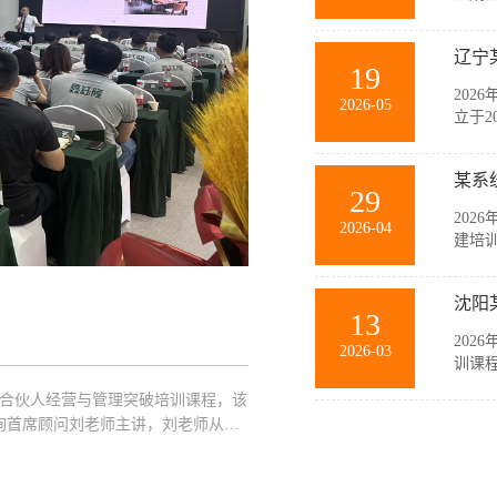
与销
等多
辽宁
力和规
19
202
2026-05
立于2
要生
随公
某系
主，在
29
202
2026-04
建培
此次
薄、
沈阳
商，聚
13
202
2026-03
训课
此次
企业合伙人经营与管理突破培训课程，该
中高
询首席顾问刘老师主讲，刘老师从经
业管理
突破策略以及管理的基本概念、基本