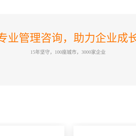
如何
07
在不
2026-08
方向
如何
业恰
专业管理咨询，助力企业成
这个
力量，
30
情景领
2026-07
15年坚守，100座城市，3000家企业
为，
的改
训公
哈尔
要害，
26
关键绩效
2026-07
某一
方式
能有
五问
经营管
22
一个
2026-07
拢，那
么”
问，