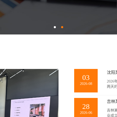
沈阳
03
202
2026-08
两天
训。
团队
吉林
景模拟
28
吉林某
2026-06
业成立