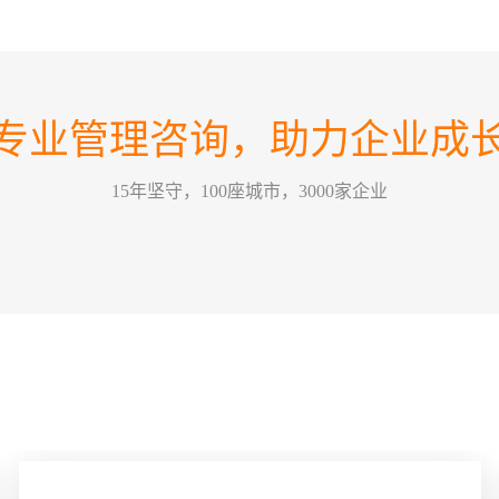
如何
07
在不
2026-08
方向
如何
业恰
专业管理咨询，助力企业成
这个
力量，
30
情景领
2026-07
15年坚守，100座城市，3000家企业
为，
的改
训公
哈尔
要害，
26
关键绩效
2026-07
某一
方式
能有
五问
经营管
22
一个
2026-07
拢，那
么”
问，