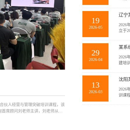
与销
等多
辽宁
力和规
19
202
2026-05
立于2
要生
随公
某系
主，在
29
202
2026-04
建培
此次
薄、
沈阳
商，聚
13
202
2026-03
训课
此次
企业合伙人经营与管理突破培训课程，该
中高
询首席顾问刘老师主讲，刘老师从经
业管理
突破策略以及管理的基本概念、基本