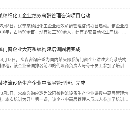
售，公司产品广泛应用于通信、消费电子、汽车、军工及智能装备制造
个战略性新兴行业。历经20余年发展，企业已经具备较强的自主创新能
某精细化工企业绩效薪酬管理咨询项目启动
模化制造优势，但公司在人均产出、...
6年5月8日，辽宁某精细化工企业绩效薪酬管理咨询项目启动。该企业成
010年，占地50余亩，现有员工300余人，建有多套自动化生产线，主
产减水剂单体、碳酸甲乙酯、碳酸二甲酯、碳酸二乙酯等系列产品。伴
司业务持续扩张和客户需求的变化，业务逐步转向多品类、小项目为
统门窗企业大商系统构建培训圆满完成
新的业务模式下，员工的工作强度增加...
6年4月13日，众森咨询应邀为国内某头部系统门窗企业讲述大商系统构
训课程，该企业全国排名前20的代理商负责人与骨干员工参加了培训。
培训由众森咨询首席顾问刘老师主讲，培训内容直击行业销量大、利润
客流锐减、同质化竞争等痛点，重新定义大商为掌握本地话语权的平台
某物流设备生产企业中高层管理培训完成
焦渠道自主、服务闭环、组织...
6年3月5日，众森咨询应邀为沈阳某物流设备生产企业讲授中高层管理培
程，本次培训为开年第一课，该企业中高层管理人员32人参加了培训。
培训由众森咨询首席顾问刘老师主讲，刘老师较为全面、深入的讲授了
层管理人员应该掌握管理的基本概念、基本方法、基本技能，并结合企
过程中的实际案例进行了分析与互...