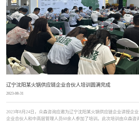
辽宁沈阳某火锅供应链企业合伙人培训圆满完成
2023-08-31
2023年8月24日，众森咨询应邀为辽宁沈阳某火锅供应链企业讲授
企业合伙人和中高层管理人员60余人参加了培训。此次培训由众森咨
营与管理的基本逻辑入手，较为全面、深入的讲授了经营策略、区域
方法、基本技能，并...