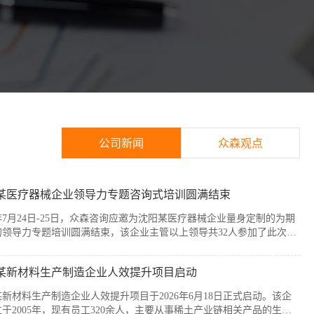
公司新闻
众森观点
某医疗器械企业领导力专题咨询式培训圆满结束
6年7月24日-25日，众森咨询应邀为沈阳某医疗器械企业量身定制的为期
的领导力专题培训圆满结束，该企业主管以上领导共32人参加了此次培
本次培训紧扣企业管理者的履职核心需求，围绕知人善任、授权委派、
赋能与跨部门协同等核心模块展开。课程采用“课堂学习+案例剖析+情
某新材料生产制造企业人效提升项目启动
”的实战化教学模式，帮助参训管...
新材料生产制造企业人效提升项目于2026年6月18日正式启动。该企
于2005年，现有员工320余人，主要从事稀土产业链相关产品的生产