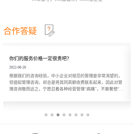
效确认目标达成？这些问题在红海行业都有清晰的答
这个情景领导力模型永不过时
30
案，但在蓝海行业恰恰相反。因此，在确定绩效目标
和绩效指标的过程中要充分发挥群众的力量，只有群
情景领导模型是由美国行为学家保罗·赫塞博士（Paul
2026-07
策群力，才能少走弯路。虽...
Hersey）提出的，他认为，人们在领导和管理团队时
不能用一成不变的方法，而要随着情况和环境的改变
合作答疑
及员工的不同，改变领导和管理的方式。哈尔滨众森
哈尔滨本土企业KPI绩效考核体系建设就是这四步
26
企业管理咨询培训公司认为，这个模型在中小企业的
管理中特别适用。它非常简单而且直指要害，也适合
关键绩效指标（Key Performance Indicator，KPI）是
2026-07
广大中小企业管理人员的...
用来衡量部门、团队或某一岗位人员工作绩效表现的
量化指标，是对工作完成效果的最直接的衡量方式。
你们的服务价格一定很贵吧？
关键绩效指标的内容来源于对组织总体战略目标的分
五问法让企业战略落地
22
解，反映的是最能有效影响组织创造价值的关键因
2022-08-20
素。设立关键绩效指标的目的在于，能使经营管理者
一个简单的技巧可以帮助团队或个人在制订目标时向
2026-07
根据我们的咨询经验，中小企业对规范的管理是非常渴望的，
将精力集中在对绩效有最大...
公司的业务和战略靠拢，那就是“五问法（5
但提起管理咨询，却总是将其同高额收费联系起来，因此对管
Whys）”。五问法是指对一个事物连续以 5 个“为什
理咨询敬而远之，宁愿忍着各种经营管理“病痛”，不敢奢想“享
么”来自问，以追究其根本原因。在使用时不限定必须
OKR目标管理和落地执行
18
受”。殊不知，管理咨询服务并非只有大企业、“贵族”企业才能
做5次“为什么”的自问，有时可能只要做3次，有时也
享用得起，中小企业同样也能，而且只需很少的花费。 服务价
许要做10次，重点是要找到根本原因。当部门或个人
哈尔滨众森企业管理咨询培训公司做OKR培训时，经
2026-07
格成...
根据以往的习惯列出任务列表...
常遇到中层管理人员质疑将“对员工本人的意义”纳入
目标描述的必要性。有些观点认为，组织已经支付了
工资和其他福利，无须在分配任务和描述任务的时候
还要同时照顾员工的目标。但如果这么做可以激发员
工的内在驱动力，让他们更积极主动地参与其中的