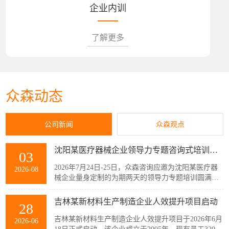
企业内训
了解更多
众森动态
公司新闻
众森观点
沈阳某医疗器械企业领导力专题咨询式培训圆满结束
03
2026年7月24日-25日，众森咨询应邀为沈阳某医疗器
2026-08
械企业量身定制的为期两天的领导力专题培训圆满结
束，该企业主管以上领导共32人参加了此次培训。本
次培训紧扣企业管理者的履职核心需求，围绕知人善
吉林某新材料生产制造企业人效提升项目启动
28
任、授权委派、团队赋能与跨部门协同等核心模块展
开。课程采用“课堂学习+案例剖析+情景模拟”的实战
吉林某新材料生产制造企业人效提升项目于2026年6月
2026-06
化教学模式，帮助参训管...