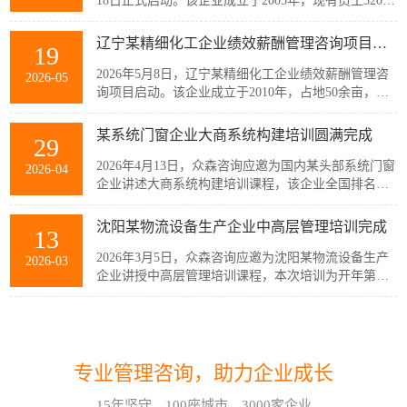
18日正式启动。该企业成立于2005年，现有员工320余
人，主要从事稀土产业链相关产品的生产与销售，公
司产品广泛应用于通信、消费电子、汽车、军工及智
辽宁某精细化工企业绩效薪酬管理咨询项目启动
19
能装备制造等多个战略性新兴行业。历经20余年发
展，企业已经具备较强的自主创新能力和规模化制造
2026年5月8日，辽宁某精细化工企业绩效薪酬管理咨
2026-05
优势，但公司在人均产出、...
询项目启动。该企业成立于2010年，占地50余亩，现
有员工300余人，建有多套自动化生产线，主要生产减
水剂单体、碳酸甲乙酯、碳酸二甲酯、碳酸二乙酯等
某系统门窗企业大商系统构建培训圆满完成
29
系列产品。伴随公司业务持续扩张和客户需求的变
化，业务逐步转向多品类、小项目为主，在新的业务
2026年4月13日，众森咨询应邀为国内某头部系统门窗
2026-04
模式下，员工的工作强度增加...
企业讲述大商系统构建培训课程，该企业全国排名前
20的代理商负责人与骨干员工参加了培训。此次培训
由众森咨询首席顾问刘老师主讲，培训内容直击行业
沈阳某物流设备生产企业中高层管理培训完成
13
销量大、利润薄、客流锐减、同质化竞争等痛点，重
新定义大商为掌握本地话语权的平台商，聚焦渠道自
2026年3月5日，众森咨询应邀为沈阳某物流设备生产
2026-03
主、服务闭环、组织...
企业讲授中高层管理培训课程，本次培训为开年第一
课，该企业中高层管理人员32人参加了培训。此次培
训由众森咨询首席顾问刘老师主讲，刘老师较为全
如何应对不确定性和复杂性?哈尔滨企业管理咨询顾问这样看!
07
面、深入的讲授了中高层管理人员应该掌握管理的基
本概念、基本方法、基本技能，并结合企业管理过程
在不确定性和复杂性面前，经验和最佳实践都是靠不
2026-08
中的实际案例进行了分析与互...
专业管理咨询，助力企业成长
住的。在蓝海行业中，方向是摸索出来的。蓝海行业
的绩效考核也是如此。什么样的目标是对的？如何有
15年坚守，100座城市，3000家企业