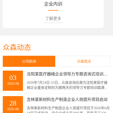
企业内训
了解更多
众森动态
公司新闻
众森观点
沈阳某医疗器械企业领导力专题咨询式培训圆满结束
03
2026年7月24日-25日，众森咨询应邀为沈阳某医疗器
2026-08
械企业量身定制的为期两天的领导力专题培训圆满结
束，该企业主管以上领导共32人参加了此次培训。本
次培训紧扣企业管理者的履职核心需求，围绕知人善
吉林某新材料生产制造企业人效提升项目启动
28
任、授权委派、团队赋能与跨部门协同等核心模块展
开。课程采用“课堂学习+案例剖析+情景模拟”的实战
吉林某新材料生产制造企业人效提升项目于2026年6月
2026-06
化教学模式，帮助参训管...