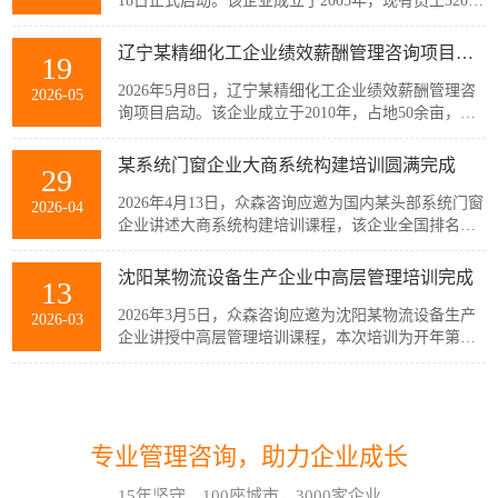
18日正式启动。该企业成立于2005年，现有员工320余
人，主要从事稀土产业链相关产品的生产与销售，公
司产品广泛应用于通信、消费电子、汽车、军工及智
辽宁某精细化工企业绩效薪酬管理咨询项目启动
19
能装备制造等多个战略性新兴行业。历经20余年发
展，企业已经具备较强的自主创新能力和规模化制造
2026年5月8日，辽宁某精细化工企业绩效薪酬管理咨
2026-05
优势，但公司在人均产出、...
询项目启动。该企业成立于2010年，占地50余亩，现
有员工300余人，建有多套自动化生产线，主要生产减
水剂单体、碳酸甲乙酯、碳酸二甲酯、碳酸二乙酯等
某系统门窗企业大商系统构建培训圆满完成
29
系列产品。伴随公司业务持续扩张和客户需求的变
化，业务逐步转向多品类、小项目为主，在新的业务
2026年4月13日，众森咨询应邀为国内某头部系统门窗
2026-04
模式下，员工的工作强度增加...
企业讲述大商系统构建培训课程，该企业全国排名前
20的代理商负责人与骨干员工参加了培训。此次培训
由众森咨询首席顾问刘老师主讲，培训内容直击行业
沈阳某物流设备生产企业中高层管理培训完成
13
销量大、利润薄、客流锐减、同质化竞争等痛点，重
新定义大商为掌握本地话语权的平台商，聚焦渠道自
2026年3月5日，众森咨询应邀为沈阳某物流设备生产
2026-03
主、服务闭环、组织...
企业讲授中高层管理培训课程，本次培训为开年第一
课，该企业中高层管理人员32人参加了培训。此次培
训由众森咨询首席顾问刘老师主讲，刘老师较为全
如何应对不确定性和复杂性?哈尔滨企业管理咨询顾问这样看!
07
面、深入的讲授了中高层管理人员应该掌握管理的基
本概念、基本方法、基本技能，并结合企业管理过程
在不确定性和复杂性面前，经验和最佳实践都是靠不
2026-08
中的实际案例进行了分析与互...
专业管理咨询，助力企业成长
住的。在蓝海行业中，方向是摸索出来的。蓝海行业
的绩效考核也是如此。什么样的目标是对的？如何有
15年坚守，100座城市，3000家企业