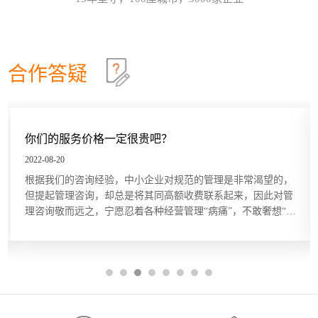
效确认目标达成？这些问题在红海行业都有清晰的答
这个情景领导力模型永不过时
30
案，但在蓝海行业恰恰相反。因此，在确定绩效目标
和绩效指标的过程中要充分发挥群众的力量，只有群
情景领导模型是由美国行为学家保罗·赫塞博士（Paul
2026-07
策群力，才能少走弯路。虽...
Hersey）提出的，他认为，人们在领导和管理团队时
不能用一成不变的方法，而要随着情况和环境的改变
合作答疑
及员工的不同，改变领导和管理的方式。哈尔滨众森
哈尔滨本土企业KPI绩效考核体系建设就是这四步
26
企业管理咨询培训公司认为，这个模型在中小企业的
管理中特别适用。它非常简单而且直指要害，也适合
关键绩效指标（Key Performance Indicator，KPI）是
2026-07
广大中小企业管理人员的...
用来衡量部门、团队或某一岗位人员工作绩效表现的
量化指标，是对工作完成效果的最直接的衡量方式。
你们的服务价格一定很贵吧？
关键绩效指标的内容来源于对组织总体战略目标的分
五问法让企业战略落地
22
解，反映的是最能有效影响组织创造价值的关键因
2022-08-20
素。设立关键绩效指标的目的在于，能使经营管理者
一个简单的技巧可以帮助团队或个人在制订目标时向
2026-07
根据我们的咨询经验，中小企业对规范的管理是非常渴望的，
将精力集中在对绩效有最大...
公司的业务和战略靠拢，那就是“五问法（5
但提起管理咨询，却总是将其同高额收费联系起来，因此对管
Whys）”。五问法是指对一个事物连续以 5 个“为什
理咨询敬而远之，宁愿忍着各种经营管理“病痛”，不敢奢想“享
么”来自问，以追究其根本原因。在使用时不限定必须
OKR目标管理和落地执行
18
受”。殊不知，管理咨询服务并非只有大企业、“贵族”企业才能
做5次“为什么”的自问，有时可能只要做3次，有时也
享用得起，中小企业同样也能，而且只需很少的花费。 服务价
许要做10次，重点是要找到根本原因。当部门或个人
哈尔滨众森企业管理咨询培训公司做OKR培训时，经
2026-07
格成...
根据以往的习惯列出任务列表...
常遇到中层管理人员质疑将“对员工本人的意义”纳入
目标描述的必要性。有些观点认为，组织已经支付了
工资和其他福利，无须在分配任务和描述任务的时候
还要同时照顾员工的目标。但如果这么做可以激发员
工的内在驱动力，让他们更积极主动地参与其中的