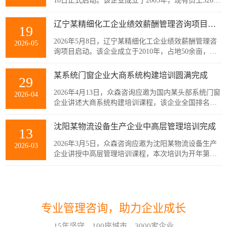
18日正式启动。该企业成立于2005年，现有员工320余
人，主要从事稀土产业链相关产品的生产与销售，公
司产品广泛应用于通信、消费电子、汽车、军工及智
辽宁某精细化工企业绩效薪酬管理咨询项目启动
19
能装备制造等多个战略性新兴行业。历经20余年发
展，企业已经具备较强的自主创新能力和规模化制造
2026年5月8日，辽宁某精细化工企业绩效薪酬管理咨
2026-05
优势，但公司在人均产出、...
询项目启动。该企业成立于2010年，占地50余亩，现
有员工300余人，建有多套自动化生产线，主要生产减
水剂单体、碳酸甲乙酯、碳酸二甲酯、碳酸二乙酯等
某系统门窗企业大商系统构建培训圆满完成
29
系列产品。伴随公司业务持续扩张和客户需求的变
化，业务逐步转向多品类、小项目为主，在新的业务
2026年4月13日，众森咨询应邀为国内某头部系统门窗
2026-04
模式下，员工的工作强度增加...
企业讲述大商系统构建培训课程，该企业全国排名前
20的代理商负责人与骨干员工参加了培训。此次培训
由众森咨询首席顾问刘老师主讲，培训内容直击行业
沈阳某物流设备生产企业中高层管理培训完成
13
销量大、利润薄、客流锐减、同质化竞争等痛点，重
新定义大商为掌握本地话语权的平台商，聚焦渠道自
2026年3月5日，众森咨询应邀为沈阳某物流设备生产
2026-03
主、服务闭环、组织...
企业讲授中高层管理培训课程，本次培训为开年第一
课，该企业中高层管理人员32人参加了培训。此次培
训由众森咨询首席顾问刘老师主讲，刘老师较为全
如何应对不确定性和复杂性?哈尔滨企业管理咨询顾问这样看!
07
面、深入的讲授了中高层管理人员应该掌握管理的基
本概念、基本方法、基本技能，并结合企业管理过程
在不确定性和复杂性面前，经验和最佳实践都是靠不
2026-08
中的实际案例进行了分析与互...
专业管理咨询，助力企业成长
住的。在蓝海行业中，方向是摸索出来的。蓝海行业
的绩效考核也是如此。什么样的目标是对的？如何有
15年坚守，100座城市，3000家企业