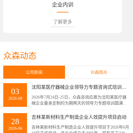
企业内训
了解更多
众森动态
公司新闻
众森观点
沈阳某医疗器械企业领导力专题咨询式培训圆满结束
03
2026年7月24日-25日，众森咨询应邀为沈阳某医疗器
2026-08
械企业量身定制的为期两天的领导力专题培训圆满结
束，该企业主管以上领导共32人参加了此次培训。本
次培训紧扣企业管理者的履职核心需求，围绕知人善
吉林某新材料生产制造企业人效提升项目启动
28
任、授权委派、团队赋能与跨部门协同等核心模块展
开。课程采用“课堂学习+案例剖析+情景模拟”的实战
吉林某新材料生产制造企业人效提升项目于2026年6月
2026-06
化教学模式，帮助参训管...