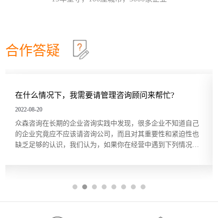
效确认目标达成？这些问题在红海行业都有清晰的答
这个情景领导力模型永不过时
30
案，但在蓝海行业恰恰相反。因此，在确定绩效目标
和绩效指标的过程中要充分发挥群众的力量，只有群
情景领导模型是由美国行为学家保罗·赫塞博士（Paul
2026-07
策群力，才能少走弯路。虽...
Hersey）提出的，他认为，人们在领导和管理团队时
不能用一成不变的方法，而要随着情况和环境的改变
合作答疑
及员工的不同，改变领导和管理的方式。哈尔滨众森
哈尔滨本土企业KPI绩效考核体系建设就是这四步
26
企业管理咨询培训公司认为，这个模型在中小企业的
管理中特别适用。它非常简单而且直指要害，也适合
关键绩效指标（Key Performance Indicator，KPI）是
2026-07
广大中小企业管理人员的...
用来衡量部门、团队或某一岗位人员工作绩效表现的
量化指标，是对工作完成效果的最直接的衡量方式。
我需要请管理咨询顾问来帮忙?
你们的服务价格一
关键绩效指标的内容来源于对组织总体战略目标的分
五问法让企业战略落地
22
解，反映的是最能有效影响组织创造价值的关键因
2022-08-20
素。设立关键绩效指标的目的在于，能使经营管理者
一个简单的技巧可以帮助团队或个人在制订目标时向
2026-07
企业咨询实践中发现，很多企业不知道自己
根据我们的咨询经验
将精力集中在对绩效有最大...
公司的业务和战略靠拢，那就是“五问法（5
该请咨询公司，而且对其重要性和紧迫性也
但提起管理咨询，却
Whys）”。五问法是指对一个事物连续以 5 个“为什
我们认为，如果你在经营中遇到下列情况，
理咨询敬而远之，宁愿
么”来自问，以追究其根本原因。在使用时不限定必须
OKR目标管理和落地执行
18
咨询的力量。 1、缺乏某种关键的知识和技
受”。殊不知，管理咨
做5次“为什么”的自问，有时可能只要做3次，有时也
长期遇到管理难题，或者是在企业成熟期谋求
享用得起，中小企业
许要做10次，重点是要找到根本原因。当部门或个人
哈尔滨众森企业管理咨询培训公司做OKR培训时，经
2026-07
格成...
根据以往的习惯列出任务列表...
常遇到中层管理人员质疑将“对员工本人的意义”纳入
目标描述的必要性。有些观点认为，组织已经支付了
工资和其他福利，无须在分配任务和描述任务的时候
还要同时照顾员工的目标。但如果这么做可以激发员
工的内在驱动力，让他们更积极主动地参与其中的