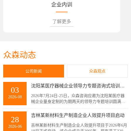
企业内训
了解更多
众森动态
公司新闻
众森观点
沈阳某医疗器械企业领导力专题咨询式培训圆满结束
03
2026年7月24日-25日，众森咨询应邀为沈阳某医疗器
2026-08
械企业量身定制的为期两天的领导力专题培训圆满结
束，该企业主管以上领导共32人参加了此次培训。本
次培训紧扣企业管理者的履职核心需求，围绕知人善
吉林某新材料生产制造企业人效提升项目启动
28
任、授权委派、团队赋能与跨部门协同等核心模块展
开。课程采用“课堂学习+案例剖析+情景模拟”的实战
吉林某新材料生产制造企业人效提升项目于2026年6月
2026-06
化教学模式，帮助参训管...