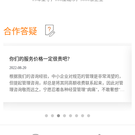
效确认目标达成？这些问题在红海行业都有清晰的答
这个情景领导力模型永不过时
30
案，但在蓝海行业恰恰相反。因此，在确定绩效目标
和绩效指标的过程中要充分发挥群众的力量，只有群
情景领导模型是由美国行为学家保罗·赫塞博士（Paul
2026-07
策群力，才能少走弯路。虽...
Hersey）提出的，他认为，人们在领导和管理团队时
不能用一成不变的方法，而要随着情况和环境的改变
合作答疑
及员工的不同，改变领导和管理的方式。哈尔滨众森
哈尔滨本土企业KPI绩效考核体系建设就是这四步
26
企业管理咨询培训公司认为，这个模型在中小企业的
管理中特别适用。它非常简单而且直指要害，也适合
关键绩效指标（Key Performance Indicator，KPI）是
2026-07
广大中小企业管理人员的...
用来衡量部门、团队或某一岗位人员工作绩效表现的
量化指标，是对工作完成效果的最直接的衡量方式。
你们的服务价格一定很贵吧？
关键绩效指标的内容来源于对组织总体战略目标的分
五问法让企业战略落地
22
解，反映的是最能有效影响组织创造价值的关键因
2022-08-20
素。设立关键绩效指标的目的在于，能使经营管理者
一个简单的技巧可以帮助团队或个人在制订目标时向
2026-07
根据我们的咨询经验，中小企业对规范的管理是非常渴望的，
将精力集中在对绩效有最大...
公司的业务和战略靠拢，那就是“五问法（5
但提起管理咨询，却总是将其同高额收费联系起来，因此对管
Whys）”。五问法是指对一个事物连续以 5 个“为什
理咨询敬而远之，宁愿忍着各种经营管理“病痛”，不敢奢想“享
么”来自问，以追究其根本原因。在使用时不限定必须
OKR目标管理和落地执行
18
受”。殊不知，管理咨询服务并非只有大企业、“贵族”企业才能
做5次“为什么”的自问，有时可能只要做3次，有时也
享用得起，中小企业同样也能，而且只需很少的花费。 服务价
许要做10次，重点是要找到根本原因。当部门或个人
哈尔滨众森企业管理咨询培训公司做OKR培训时，经
2026-07
格成...
根据以往的习惯列出任务列表...
常遇到中层管理人员质疑将“对员工本人的意义”纳入
目标描述的必要性。有些观点认为，组织已经支付了
工资和其他福利，无须在分配任务和描述任务的时候
还要同时照顾员工的目标。但如果这么做可以激发员
工的内在驱动力，让他们更积极主动地参与其中的