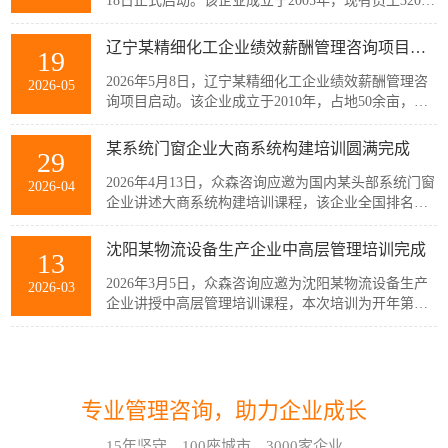
18日正式启动。该企业成立于2005年，现有员工320余
人，主要从事稀土产业链相关产品的生产与销售，公
司产品广泛应用于通信、消费电子、汽车、军工及智
辽宁某精细化工企业绩效薪酬管理咨询项目启动
19
能装备制造等多个战略性新兴行业。历经20余年发
展，企业已经具备较强的自主创新能力和规模化制造
2026年5月8日，辽宁某精细化工企业绩效薪酬管理咨
2026-05
优势，但公司在人均产出、...
询项目启动。该企业成立于2010年，占地50余亩，现
有员工300余人，建有多套自动化生产线，主要生产减
水剂单体、碳酸甲乙酯、碳酸二甲酯、碳酸二乙酯等
某系统门窗企业大商系统构建培训圆满完成
29
系列产品。伴随公司业务持续扩张和客户需求的变
化，业务逐步转向多品类、小项目为主，在新的业务
2026年4月13日，众森咨询应邀为国内某头部系统门窗
2026-04
模式下，员工的工作强度增加...
企业讲述大商系统构建培训课程，该企业全国排名前
20的代理商负责人与骨干员工参加了培训。此次培训
由众森咨询首席顾问刘老师主讲，培训内容直击行业
沈阳某物流设备生产企业中高层管理培训完成
13
销量大、利润薄、客流锐减、同质化竞争等痛点，重
新定义大商为掌握本地话语权的平台商，聚焦渠道自
2026年3月5日，众森咨询应邀为沈阳某物流设备生产
2026-03
主、服务闭环、组织...
企业讲授中高层管理培训课程，本次培训为开年第一
课，该企业中高层管理人员32人参加了培训。此次培
训由众森咨询首席顾问刘老师主讲，刘老师较为全
如何应对不确定性和复杂性?哈尔滨企业管理咨询顾问这样看!
07
面、深入的讲授了中高层管理人员应该掌握管理的基
本概念、基本方法、基本技能，并结合企业管理过程
在不确定性和复杂性面前，经验和最佳实践都是靠不
2026-08
中的实际案例进行了分析与互...
专业管理咨询，助力企业成长
住的。在蓝海行业中，方向是摸索出来的。蓝海行业
的绩效考核也是如此。什么样的目标是对的？如何有
15年坚守，100座城市，3000家企业