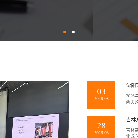
沈阳
03
202
2026-08
两天
训。
团队
吉林
景模拟
28
吉林某
2026-06
业成立