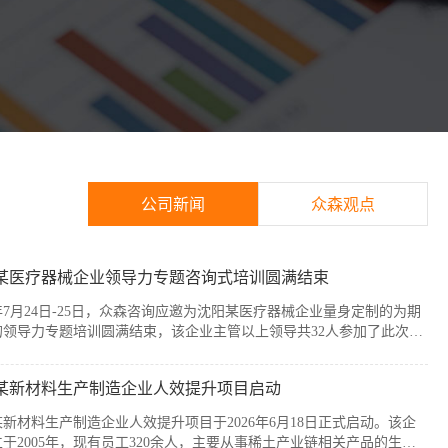
公司新闻
众森观点
某医疗器械企业领导力专题咨询式培训圆满结束
6年7月24日-25日，众森咨询应邀为沈阳某医疗器械企业量身定制的为期
的领导力专题培训圆满结束，该企业主管以上领导共32人参加了此次培
本次培训紧扣企业管理者的履职核心需求，围绕知人善任、授权委派、
赋能与跨部门协同等核心模块展开。课程采用“课堂学习+案例剖析+情
某新材料生产制造企业人效提升项目启动
”的实战化教学模式，帮助参训管...
新材料生产制造企业人效提升项目于2026年6月18日正式启动。该企
于2005年，现有员工320余人，主要从事稀土产业链相关产品的生产