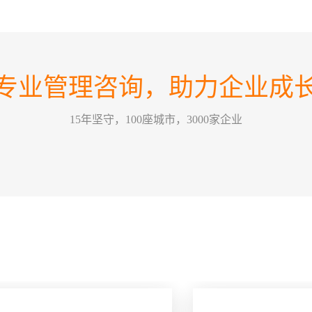
这个
30
情景领
2026-07
为，
的改
训公
专业管理咨询，助力企业成
哈尔
要害，
26
关键绩效
2026-07
15年坚守，100座城市，3000家企业
某一
方式
能有
五问
经营管
22
一个
2026-07
拢，那
么”
问，
OK
部门或
18
哈尔
2026-07
疑将
支付
工的