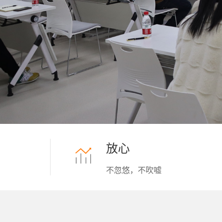
放心
不忽悠，不吹嘘