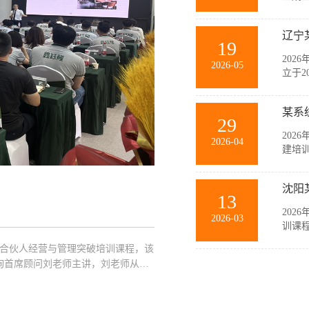
与销
等多
辽宁
力和规
19
202
2026-05
立于2
要生
随公
某系
主，在
29
202
2026-04
建培
此次
薄、
沈阳
商，聚
13
202
2026-03
训课
此次
企业合伙人经营与管理突破培训课程，该
中高
询首席顾问刘老师主讲，刘老师从经
业管理
突破策略以及管理的基本概念、基本