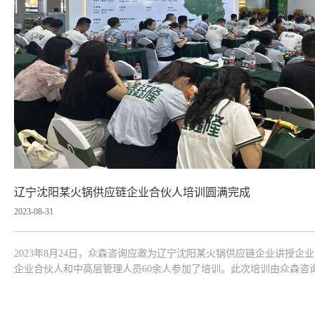
辽宁沈阳某火锅供应链企业合伙人培训圆满完成
2023-08-31
2023年8月24日，众森咨询应邀为辽宁沈阳某火锅供应链企业讲授
企业合伙人和中高层管理人员60余人参加了培训。此次培训由众森咨
营与管理的基本逻辑入手，较为全面、深入的讲授了经营策略、区域
方法、基本技能，并...