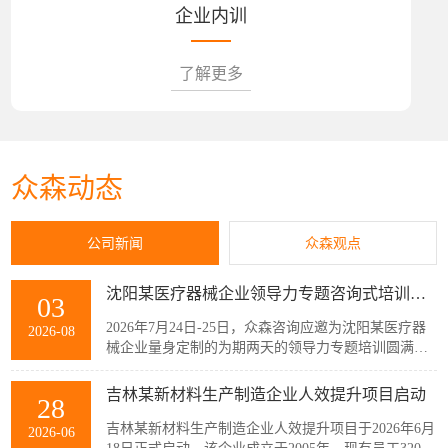
企业内训
了解更多
众森动态
公司新闻
众森观点
沈阳某医疗器械企业领导力专题咨询式培训圆满结束
03
2026年7月24日-25日，众森咨询应邀为沈阳某医疗器
2026-08
械企业量身定制的为期两天的领导力专题培训圆满结
束，该企业主管以上领导共32人参加了此次培训。本
次培训紧扣企业管理者的履职核心需求，围绕知人善
吉林某新材料生产制造企业人效提升项目启动
28
任、授权委派、团队赋能与跨部门协同等核心模块展
开。课程采用“课堂学习+案例剖析+情景模拟”的实战
吉林某新材料生产制造企业人效提升项目于2026年6月
2026-06
化教学模式，帮助参训管...