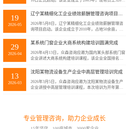
18日正式启动。该企业成立于2005年，现有员工320余
人，主要从事稀土产业链相关产品的生产与销售，公
司产品广泛应用于通信、消费电子、汽车、军工及智
辽宁某精细化工企业绩效薪酬管理咨询项目启动
19
能装备制造等多个战略性新兴行业。历经20余年发
展，企业已经具备较强的自主创新能力和规模化制造
2026年5月8日，辽宁某精细化工企业绩效薪酬管理咨
2026-05
优势，但公司在人均产出、...
询项目启动。该企业成立于2010年，占地50余亩，现
有员工300余人，建有多套自动化生产线，主要生产减
水剂单体、碳酸甲乙酯、碳酸二甲酯、碳酸二乙酯等
某系统门窗企业大商系统构建培训圆满完成
29
系列产品。伴随公司业务持续扩张和客户需求的变
化，业务逐步转向多品类、小项目为主，在新的业务
2026年4月13日，众森咨询应邀为国内某头部系统门窗
2026-04
模式下，员工的工作强度增加...
企业讲述大商系统构建培训课程，该企业全国排名前
20的代理商负责人与骨干员工参加了培训。此次培训
由众森咨询首席顾问刘老师主讲，培训内容直击行业
沈阳某物流设备生产企业中高层管理培训完成
13
销量大、利润薄、客流锐减、同质化竞争等痛点，重
新定义大商为掌握本地话语权的平台商，聚焦渠道自
2026年3月5日，众森咨询应邀为沈阳某物流设备生产
2026-03
主、服务闭环、组织...
企业讲授中高层管理培训课程，本次培训为开年第一
课，该企业中高层管理人员32人参加了培训。此次培
训由众森咨询首席顾问刘老师主讲，刘老师较为全
如何应对不确定性和复杂性?哈尔滨企业管理咨询顾问这样看!
07
面、深入的讲授了中高层管理人员应该掌握管理的基
本概念、基本方法、基本技能，并结合企业管理过程
在不确定性和复杂性面前，经验和最佳实践都是靠不
2026-08
中的实际案例进行了分析与互...
专业管理咨询，助力企业成长
住的。在蓝海行业中，方向是摸索出来的。蓝海行业
的绩效考核也是如此。什么样的目标是对的？如何有
15年坚守，100座城市，3000家企业