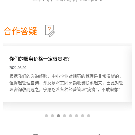
效确认目标达成？这些问题在红海行业都有清晰的答
这个情景领导力模型永不过时
30
案，但在蓝海行业恰恰相反。因此，在确定绩效目标
和绩效指标的过程中要充分发挥群众的力量，只有群
情景领导模型是由美国行为学家保罗·赫塞博士（Paul
2026-07
策群力，才能少走弯路。虽...
Hersey）提出的，他认为，人们在领导和管理团队时
不能用一成不变的方法，而要随着情况和环境的改变
合作答疑
及员工的不同，改变领导和管理的方式。哈尔滨众森
哈尔滨本土企业KPI绩效考核体系建设就是这四步
26
企业管理咨询培训公司认为，这个模型在中小企业的
管理中特别适用。它非常简单而且直指要害，也适合
关键绩效指标（Key Performance Indicator，KPI）是
2026-07
广大中小企业管理人员的...
用来衡量部门、团队或某一岗位人员工作绩效表现的
量化指标，是对工作完成效果的最直接的衡量方式。
你们的服务价格一定很贵吧？
关键绩效指标的内容来源于对组织总体战略目标的分
五问法让企业战略落地
22
解，反映的是最能有效影响组织创造价值的关键因
2022-08-20
素。设立关键绩效指标的目的在于，能使经营管理者
一个简单的技巧可以帮助团队或个人在制订目标时向
2026-07
根据我们的咨询经验，中小企业对规范的管理是非常渴望的，
将精力集中在对绩效有最大...
公司的业务和战略靠拢，那就是“五问法（5
但提起管理咨询，却总是将其同高额收费联系起来，因此对管
Whys）”。五问法是指对一个事物连续以 5 个“为什
理咨询敬而远之，宁愿忍着各种经营管理“病痛”，不敢奢想“享
么”来自问，以追究其根本原因。在使用时不限定必须
OKR目标管理和落地执行
18
受”。殊不知，管理咨询服务并非只有大企业、“贵族”企业才能
做5次“为什么”的自问，有时可能只要做3次，有时也
享用得起，中小企业同样也能，而且只需很少的花费。 服务价
许要做10次，重点是要找到根本原因。当部门或个人
哈尔滨众森企业管理咨询培训公司做OKR培训时，经
2026-07
格成...
根据以往的习惯列出任务列表...
常遇到中层管理人员质疑将“对员工本人的意义”纳入
目标描述的必要性。有些观点认为，组织已经支付了
工资和其他福利，无须在分配任务和描述任务的时候
还要同时照顾员工的目标。但如果这么做可以激发员
工的内在驱动力，让他们更积极主动地参与其中的