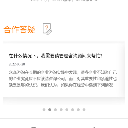
效确认目标达成？这些问题在红海行业都有清晰的答
这个情景领导力模型永不过时
30
案，但在蓝海行业恰恰相反。因此，在确定绩效目标
和绩效指标的过程中要充分发挥群众的力量，只有群
情景领导模型是由美国行为学家保罗·赫塞博士（Paul
2026-07
策群力，才能少走弯路。虽...
Hersey）提出的，他认为，人们在领导和管理团队时
不能用一成不变的方法，而要随着情况和环境的改变
合作答疑
及员工的不同，改变领导和管理的方式。哈尔滨众森
哈尔滨本土企业KPI绩效考核体系建设就是这四步
26
企业管理咨询培训公司认为，这个模型在中小企业的
管理中特别适用。它非常简单而且直指要害，也适合
关键绩效指标（Key Performance Indicator，KPI）是
2026-07
广大中小企业管理人员的...
用来衡量部门、团队或某一岗位人员工作绩效表现的
量化指标，是对工作完成效果的最直接的衡量方式。
管理咨询顾问来帮忙?
你们的服务价格一定很贵吧
关键绩效指标的内容来源于对组织总体战略目标的分
五问法让企业战略落地
22
解，反映的是最能有效影响组织创造价值的关键因
2022-08-20
素。设立关键绩效指标的目的在于，能使经营管理者
一个简单的技巧可以帮助团队或个人在制订目标时向
2026-07
实践中发现，很多企业不知道自己
根据我们的咨询经验，中小企业
将精力集中在对绩效有最大...
公司的业务和战略靠拢，那就是“五问法（5
公司，而且对其重要性和紧迫性也
但提起管理咨询，却总是将其同
Whys）”。五问法是指对一个事物连续以 5 个“为什
，如果你在经营中遇到下列情况，
理咨询敬而远之，宁愿忍着各种经
么”来自问，以追究其根本原因。在使用时不限定必须
OKR目标管理和落地执行
18
。 1、缺乏某种关键的知识和技
受”。殊不知，管理咨询服务并非
做5次“为什么”的自问，有时可能只要做3次，有时也
理难题，或者是在企业成熟期谋求
享用得起，中小企业同样也能，
许要做10次，重点是要找到根本原因。当部门或个人
哈尔滨众森企业管理咨询培训公司做OKR培训时，经
2026-07
格成...
根据以往的习惯列出任务列表...
常遇到中层管理人员质疑将“对员工本人的意义”纳入
目标描述的必要性。有些观点认为，组织已经支付了
工资和其他福利，无须在分配任务和描述任务的时候
还要同时照顾员工的目标。但如果这么做可以激发员
工的内在驱动力，让他们更积极主动地参与其中的