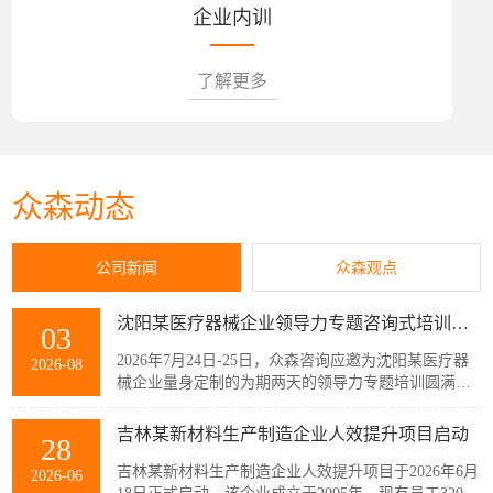
企业内训
了解更多
众森动态
公司新闻
众森观点
沈阳某医疗器械企业领导力专题咨询式培训圆满结束
03
2026年7月24日-25日，众森咨询应邀为沈阳某医疗器
2026-08
械企业量身定制的为期两天的领导力专题培训圆满结
束，该企业主管以上领导共32人参加了此次培训。本
次培训紧扣企业管理者的履职核心需求，围绕知人善
吉林某新材料生产制造企业人效提升项目启动
28
任、授权委派、团队赋能与跨部门协同等核心模块展
开。课程采用“课堂学习+案例剖析+情景模拟”的实战
吉林某新材料生产制造企业人效提升项目于2026年6月
2026-06
化教学模式，帮助参训管...