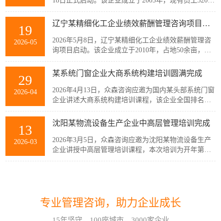
18日正式启动。该企业成立于2005年，现有员工320余
人，主要从事稀土产业链相关产品的生产与销售，公
司产品广泛应用于通信、消费电子、汽车、军工及智
辽宁某精细化工企业绩效薪酬管理咨询项目启动
19
能装备制造等多个战略性新兴行业。历经20余年发
展，企业已经具备较强的自主创新能力和规模化制造
2026年5月8日，辽宁某精细化工企业绩效薪酬管理咨
2026-05
优势，但公司在人均产出、...
询项目启动。该企业成立于2010年，占地50余亩，现
有员工300余人，建有多套自动化生产线，主要生产减
水剂单体、碳酸甲乙酯、碳酸二甲酯、碳酸二乙酯等
某系统门窗企业大商系统构建培训圆满完成
29
系列产品。伴随公司业务持续扩张和客户需求的变
化，业务逐步转向多品类、小项目为主，在新的业务
2026年4月13日，众森咨询应邀为国内某头部系统门窗
2026-04
模式下，员工的工作强度增加...
企业讲述大商系统构建培训课程，该企业全国排名前
20的代理商负责人与骨干员工参加了培训。此次培训
由众森咨询首席顾问刘老师主讲，培训内容直击行业
沈阳某物流设备生产企业中高层管理培训完成
13
销量大、利润薄、客流锐减、同质化竞争等痛点，重
新定义大商为掌握本地话语权的平台商，聚焦渠道自
2026年3月5日，众森咨询应邀为沈阳某物流设备生产
2026-03
主、服务闭环、组织...
企业讲授中高层管理培训课程，本次培训为开年第一
课，该企业中高层管理人员32人参加了培训。此次培
训由众森咨询首席顾问刘老师主讲，刘老师较为全
如何应对不确定性和复杂性?哈尔滨企业管理咨询顾问这样看!
07
面、深入的讲授了中高层管理人员应该掌握管理的基
本概念、基本方法、基本技能，并结合企业管理过程
在不确定性和复杂性面前，经验和最佳实践都是靠不
2026-08
中的实际案例进行了分析与互...
专业管理咨询，助力企业成长
住的。在蓝海行业中，方向是摸索出来的。蓝海行业
的绩效考核也是如此。什么样的目标是对的？如何有
15年坚守，100座城市，3000家企业