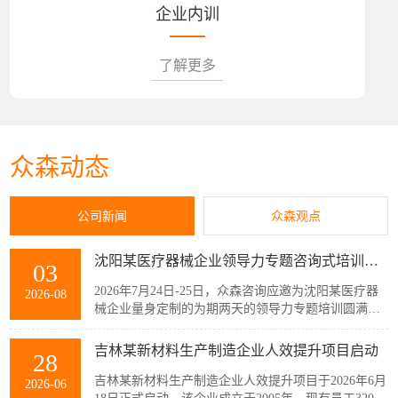
企业内训
了解更多
众森动态
公司新闻
众森观点
沈阳某医疗器械企业领导力专题咨询式培训圆满结束
03
2026年7月24日-25日，众森咨询应邀为沈阳某医疗器
2026-08
械企业量身定制的为期两天的领导力专题培训圆满结
束，该企业主管以上领导共32人参加了此次培训。本
次培训紧扣企业管理者的履职核心需求，围绕知人善
吉林某新材料生产制造企业人效提升项目启动
28
任、授权委派、团队赋能与跨部门协同等核心模块展
开。课程采用“课堂学习+案例剖析+情景模拟”的实战
吉林某新材料生产制造企业人效提升项目于2026年6月
2026-06
化教学模式，帮助参训管...