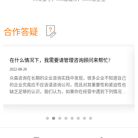
及员工的不同，改变领导和管理的方式。哈尔滨众森
哈尔滨本土企业KPI绩效考核体系建设就是这四步
26
企业管理咨询培训公司认为，这个模型在中小企业的
管理中特别适用。它非常简单而且直指要害，也适合
关键绩效指标（Key Performance Indicator，KPI）是
2026-07
广大中小企业管理人员的...
用来衡量部门、团队或某一岗位人员工作绩效表现的
量化指标，是对工作完成效果的最直接的衡量方式。
合作答疑
关键绩效指标的内容来源于对组织总体战略目标的分
五问法让企业战略落地
22
解，反映的是最能有效影响组织创造价值的关键因
素。设立关键绩效指标的目的在于，能使经营管理者
一个简单的技巧可以帮助团队或个人在制订目标时向
2026-07
将精力集中在对绩效有最大...
公司的业务和战略靠拢，那就是“五问法（5
Whys）”。五问法是指对一个事物连续以 5 个“为什
么情况下，我需要请管理咨询顾问来帮忙?
你们的
么”来自问，以追究其根本原因。在使用时不限定必须
OKR目标管理和落地执行
18
做5次“为什么”的自问，有时可能只要做3次，有时也
8-20
2022-08-20
许要做10次，重点是要找到根本原因。当部门或个人
哈尔滨众森企业管理咨询培训公司做OKR培训时，经
2026-07
咨询在长期的企业咨询实践中发现，很多企业不知道自己
根据我们
根据以往的习惯列出任务列表...
常遇到中层管理人员质疑将“对员工本人的意义”纳入
业究竟应不应该请咨询公司，而且对其重要性和紧迫性也
但提起管
目标描述的必要性。有些观点认为，组织已经支付了
足够的认识，我们认为，如果你在经营中遇到下列情况，
理咨询敬
工资和其他福利，无须在分配任务和描述任务的时候
中小企业福利体系建设的四个要点
14
考虑借助管理咨询的力量。 1、缺乏某种关键的知识和技
受”。殊
还要同时照顾员工的目标。但如果这么做可以激发员
在企业高速成长期遇到管理难题，或者是在企业成熟期谋求
享用得起
工的内在驱动力，让他们更积极主动地参与其中的
哈尔滨众森企业管理咨询培训公司认为，中小企业在
2026-07
...
格成...
话，作为管理者又何乐而不为...
建设自身福利体系时，要先明确以下四点。·企业要推
出的福利有哪些。·每一项福利要发挥什么样的作用。
·每一项福利的标准是什么。·谁可以享受企业的福
利。企业确定了自己要实行的福利类型后，每一项福
利起到激励作用还是保障作用，就会显而易见。此