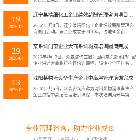
18日正式启动。该企业成立于2005年，现有员工320余
人，主要从事稀土产业链相关产品的生产与销售，公
司产品广泛应用于通信、消费电子、汽车、军工及智
辽宁某精细化工企业绩效薪酬管理咨询项目启动
19
能装备制造等多个战略性新兴行业。历经20余年发
展，企业已经具备较强的自主创新能力和规模化制造
2026年5月8日，辽宁某精细化工企业绩效薪酬管理咨
2026-05
优势，但公司在人均产出、...
询项目启动。该企业成立于2010年，占地50余亩，现
有员工300余人，建有多套自动化生产线，主要生产减
水剂单体、碳酸甲乙酯、碳酸二甲酯、碳酸二乙酯等
某系统门窗企业大商系统构建培训圆满完成
29
系列产品。伴随公司业务持续扩张和客户需求的变
化，业务逐步转向多品类、小项目为主，在新的业务
2026年4月13日，众森咨询应邀为国内某头部系统门窗
2026-04
模式下，员工的工作强度增加...
企业讲述大商系统构建培训课程，该企业全国排名前
20的代理商负责人与骨干员工参加了培训。此次培训
由众森咨询首席顾问刘老师主讲，培训内容直击行业
沈阳某物流设备生产企业中高层管理培训完成
13
销量大、利润薄、客流锐减、同质化竞争等痛点，重
新定义大商为掌握本地话语权的平台商，聚焦渠道自
2026年3月5日，众森咨询应邀为沈阳某物流设备生产
2026-03
主、服务闭环、组织...
企业讲授中高层管理培训课程，本次培训为开年第一
课，该企业中高层管理人员32人参加了培训。此次培
训由众森咨询首席顾问刘老师主讲，刘老师较为全
这个情景领导力模型永不过时
30
面、深入的讲授了中高层管理人员应该掌握管理的基
本概念、基本方法、基本技能，并结合企业管理过程
情景领导模型是由美国行为学家保罗·赫塞博士（Paul
2026-07
中的实际案例进行了分析与互...
专业管理咨询，助力企业成长
Hersey）提出的，他认为，人们在领导和管理团队时
不能用一成不变的方法，而要随着情况和环境的改变
15年坚守，100座城市，3000家企业