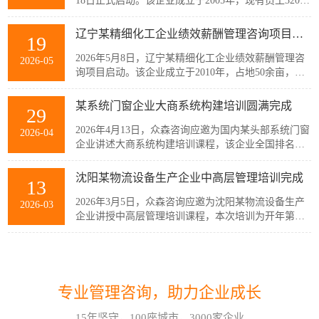
18日正式启动。该企业成立于2005年，现有员工320余
人，主要从事稀土产业链相关产品的生产与销售，公
司产品广泛应用于通信、消费电子、汽车、军工及智
辽宁某精细化工企业绩效薪酬管理咨询项目启动
19
能装备制造等多个战略性新兴行业。历经20余年发
展，企业已经具备较强的自主创新能力和规模化制造
2026年5月8日，辽宁某精细化工企业绩效薪酬管理咨
2026-05
优势，但公司在人均产出、...
询项目启动。该企业成立于2010年，占地50余亩，现
有员工300余人，建有多套自动化生产线，主要生产减
水剂单体、碳酸甲乙酯、碳酸二甲酯、碳酸二乙酯等
某系统门窗企业大商系统构建培训圆满完成
29
系列产品。伴随公司业务持续扩张和客户需求的变
化，业务逐步转向多品类、小项目为主，在新的业务
2026年4月13日，众森咨询应邀为国内某头部系统门窗
2026-04
模式下，员工的工作强度增加...
企业讲述大商系统构建培训课程，该企业全国排名前
20的代理商负责人与骨干员工参加了培训。此次培训
由众森咨询首席顾问刘老师主讲，培训内容直击行业
沈阳某物流设备生产企业中高层管理培训完成
13
销量大、利润薄、客流锐减、同质化竞争等痛点，重
新定义大商为掌握本地话语权的平台商，聚焦渠道自
2026年3月5日，众森咨询应邀为沈阳某物流设备生产
2026-03
主、服务闭环、组织...
企业讲授中高层管理培训课程，本次培训为开年第一
课，该企业中高层管理人员32人参加了培训。此次培
训由众森咨询首席顾问刘老师主讲，刘老师较为全
如何应对不确定性和复杂性?哈尔滨企业管理咨询顾问这样看!
07
面、深入的讲授了中高层管理人员应该掌握管理的基
本概念、基本方法、基本技能，并结合企业管理过程
在不确定性和复杂性面前，经验和最佳实践都是靠不
2026-08
中的实际案例进行了分析与互...
专业管理咨询，助力企业成长
住的。在蓝海行业中，方向是摸索出来的。蓝海行业
的绩效考核也是如此。什么样的目标是对的？如何有
15年坚守，100座城市，3000家企业