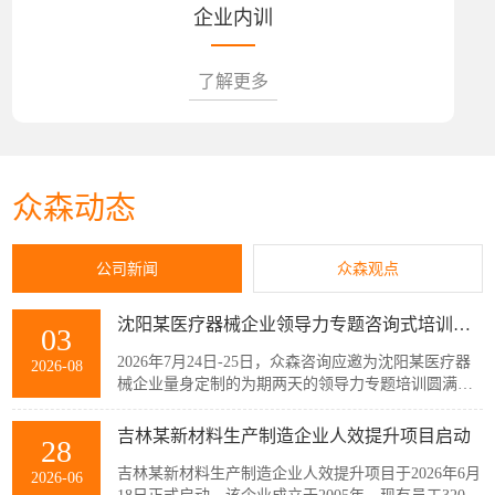
企业内训
了解更多
众森动态
公司新闻
众森观点
沈阳某医疗器械企业领导力专题咨询式培训圆满结束
03
2026年7月24日-25日，众森咨询应邀为沈阳某医疗器
2026-08
械企业量身定制的为期两天的领导力专题培训圆满结
束，该企业主管以上领导共32人参加了此次培训。本
次培训紧扣企业管理者的履职核心需求，围绕知人善
吉林某新材料生产制造企业人效提升项目启动
28
任、授权委派、团队赋能与跨部门协同等核心模块展
开。课程采用“课堂学习+案例剖析+情景模拟”的实战
吉林某新材料生产制造企业人效提升项目于2026年6月
2026-06
化教学模式，帮助参训管...