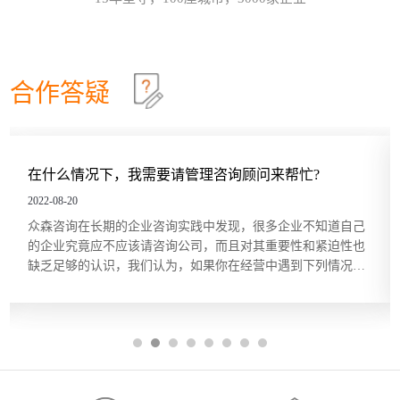
效确认目标达成？这些问题在红海行业都有清晰的答
这个情景领导力模型永不过时
30
案，但在蓝海行业恰恰相反。因此，在确定绩效目标
和绩效指标的过程中要充分发挥群众的力量，只有群
情景领导模型是由美国行为学家保罗·赫塞博士（Paul
2026-07
策群力，才能少走弯路。虽...
Hersey）提出的，他认为，人们在领导和管理团队时
不能用一成不变的方法，而要随着情况和环境的改变
合作答疑
及员工的不同，改变领导和管理的方式。哈尔滨众森
哈尔滨本土企业KPI绩效考核体系建设就是这四步
26
企业管理咨询培训公司认为，这个模型在中小企业的
管理中特别适用。它非常简单而且直指要害，也适合
关键绩效指标（Key Performance Indicator，KPI）是
2026-07
广大中小企业管理人员的...
用来衡量部门、团队或某一岗位人员工作绩效表现的
量化指标，是对工作完成效果的最直接的衡量方式。
在什么情况下，我需要请管理咨询顾问来帮忙?
关键绩效指标的内容来源于对组织总体战略目标的分
五问法让企业战略落地
22
解，反映的是最能有效影响组织创造价值的关键因
2022-08-20
素。设立关键绩效指标的目的在于，能使经营管理者
一个简单的技巧可以帮助团队或个人在制订目标时向
2026-07
众森咨询在长期的企业咨询实践中发现，很多企业不知道自己
将精力集中在对绩效有最大...
公司的业务和战略靠拢，那就是“五问法（5
的企业究竟应不应该请咨询公司，而且对其重要性和紧迫性也
Whys）”。五问法是指对一个事物连续以 5 个“为什
缺乏足够的认识，我们认为，如果你在经营中遇到下列情况，
么”来自问，以追究其根本原因。在使用时不限定必须
OKR目标管理和落地执行
18
可以考虑借助管理咨询的力量。 1、缺乏某种关键的知识和技
做5次“为什么”的自问，有时可能只要做3次，有时也
能 在企业高速成长期遇到管理难题，或者是在企业成熟期谋求
许要做10次，重点是要找到根本原因。当部门或个人
哈尔滨众森企业管理咨询培训公司做OKR培训时，经
2026-07
突破，...
根据以往的习惯列出任务列表...
常遇到中层管理人员质疑将“对员工本人的意义”纳入
目标描述的必要性。有些观点认为，组织已经支付了
工资和其他福利，无须在分配任务和描述任务的时候
还要同时照顾员工的目标。但如果这么做可以激发员
工的内在驱动力，让他们更积极主动地参与其中的