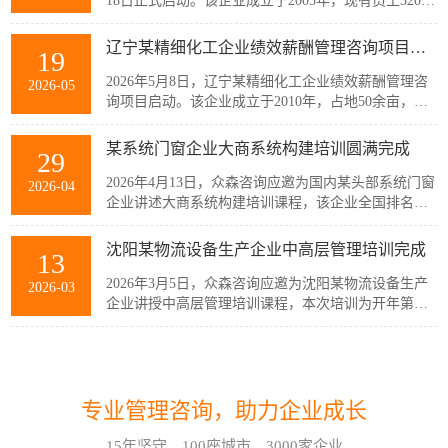
18日正式启动。该企业成立于2005年，现有员工320余
人，主要从事稀土产业链相关产品的生产与销售，公
司产品广泛应用于通信、消费电子、汽车、军工及智
辽宁某精细化工企业绩效薪酬管理咨询项目启动
19
能装备制造等多个战略性新兴行业。历经20余年发
展，企业已经具备较强的自主创新能力和规模化制造
2026年5月8日，辽宁某精细化工企业绩效薪酬管理咨
2026-05
优势，但公司在人均产出、...
询项目启动。该企业成立于2010年，占地50余亩，现
有员工300余人，建有多套自动化生产线，主要生产减
水剂单体、碳酸甲乙酯、碳酸二甲酯、碳酸二乙酯等
某系统门窗企业大商系统构建培训圆满完成
29
系列产品。伴随公司业务持续扩张和客户需求的变
化，业务逐步转向多品类、小项目为主，在新的业务
2026年4月13日，众森咨询应邀为国内某头部系统门窗
2026-04
模式下，员工的工作强度增加...
企业讲述大商系统构建培训课程，该企业全国排名前
20的代理商负责人与骨干员工参加了培训。此次培训
由众森咨询首席顾问刘老师主讲，培训内容直击行业
沈阳某物流设备生产企业中高层管理培训完成
13
销量大、利润薄、客流锐减、同质化竞争等痛点，重
新定义大商为掌握本地话语权的平台商，聚焦渠道自
2026年3月5日，众森咨询应邀为沈阳某物流设备生产
2026-03
主、服务闭环、组织...
企业讲授中高层管理培训课程，本次培训为开年第一
课，该企业中高层管理人员32人参加了培训。此次培
训由众森咨询首席顾问刘老师主讲，刘老师较为全
这个情景领导力模型永不过时
30
面、深入的讲授了中高层管理人员应该掌握管理的基
本概念、基本方法、基本技能，并结合企业管理过程
情景领导模型是由美国行为学家保罗·赫塞博士（Paul
2026-07
中的实际案例进行了分析与互...
专业管理咨询，助力企业成长
Hersey）提出的，他认为，人们在领导和管理团队时
不能用一成不变的方法，而要随着情况和环境的改变
15年坚守，100座城市，3000家企业