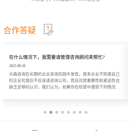
及员工的不同，改变领导和管理的方式。哈尔滨众森
哈尔滨本土企业KPI绩效考核体系建设就是这四步
26
企业管理咨询培训公司认为，这个模型在中小企业的
管理中特别适用。它非常简单而且直指要害，也适合
关键绩效指标（Key Performance Indicator，KPI）是
2026-07
广大中小企业管理人员的...
用来衡量部门、团队或某一岗位人员工作绩效表现的
量化指标，是对工作完成效果的最直接的衡量方式。
合作答疑
关键绩效指标的内容来源于对组织总体战略目标的分
五问法让企业战略落地
22
解，反映的是最能有效影响组织创造价值的关键因
素。设立关键绩效指标的目的在于，能使经营管理者
一个简单的技巧可以帮助团队或个人在制订目标时向
2026-07
将精力集中在对绩效有最大...
公司的业务和战略靠拢，那就是“五问法（5
Whys）”。五问法是指对一个事物连续以 5 个“为什
在什么情况下，我需要请管理咨询顾问来帮忙?
么”来自问，以追究其根本原因。在使用时不限定必须
OKR目标管理和落地执行
18
做5次“为什么”的自问，有时可能只要做3次，有时也
2022-08-20
许要做10次，重点是要找到根本原因。当部门或个人
哈尔滨众森企业管理咨询培训公司做OKR培训时，经
2026-07
众森咨询在长期的企业咨询实践中发现，很多企业不知道自己
根据以往的习惯列出任务列表...
常遇到中层管理人员质疑将“对员工本人的意义”纳入
的企业究竟应不应该请咨询公司，而且对其重要性和紧迫性也
目标描述的必要性。有些观点认为，组织已经支付了
缺乏足够的认识，我们认为，如果你在经营中遇到下列情况，
工资和其他福利，无须在分配任务和描述任务的时候
中小企业福利体系建设的四个要点
14
可以考虑借助管理咨询的力量。 1、缺乏某种关键的知识和技
还要同时照顾员工的目标。但如果这么做可以激发员
能 在企业高速成长期遇到管理难题，或者是在企业成熟期谋求
工的内在驱动力，让他们更积极主动地参与其中的
哈尔滨众森企业管理咨询培训公司认为，中小企业在
2026-07
突破，...
话，作为管理者又何乐而不为...
建设自身福利体系时，要先明确以下四点。·企业要推
出的福利有哪些。·每一项福利要发挥什么样的作用。
·每一项福利的标准是什么。·谁可以享受企业的福
利。企业确定了自己要实行的福利类型后，每一项福
利起到激励作用还是保障作用，就会显而易见。此