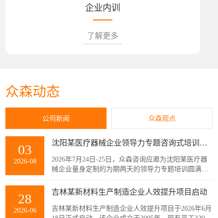
企业内训
了解更多
众森动态
公司新闻
众森观点
沈阳某医疗器械企业领导力专题咨询式培训圆满结束
03
2026年7月24日-25日，众森咨询应邀为沈阳某医疗器
2026-08
械企业量身定制的为期两天的领导力专题培训圆满结
束，该企业主管以上领导共32人参加了此次培训。本
次培训紧扣企业管理者的履职核心需求，围绕知人善
吉林某新材料生产制造企业人效提升项目启动
28
任、授权委派、团队赋能与跨部门协同等核心模块展
开。课程采用“课堂学习+案例剖析+情景模拟”的实战
吉林某新材料生产制造企业人效提升项目于2026年6月
2026-06
化教学模式，帮助参训管...