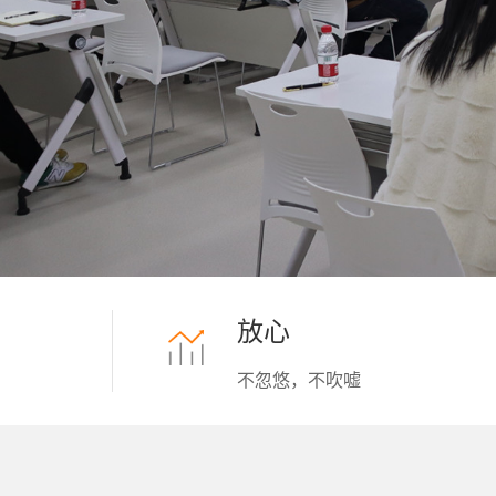
放心
不忽悠，不吹嘘