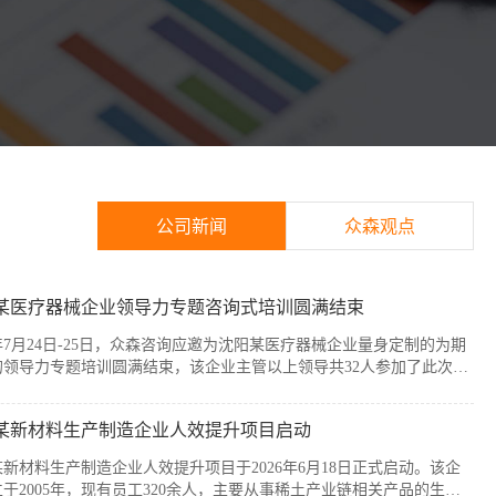
公司新闻
众森观点
某医疗器械企业领导力专题咨询式培训圆满结束
6年7月24日-25日，众森咨询应邀为沈阳某医疗器械企业量身定制的为期
的领导力专题培训圆满结束，该企业主管以上领导共32人参加了此次培
本次培训紧扣企业管理者的履职核心需求，围绕知人善任、授权委派、
赋能与跨部门协同等核心模块展开。课程采用“课堂学习+案例剖析+情
某新材料生产制造企业人效提升项目启动
”的实战化教学模式，帮助参训管...
新材料生产制造企业人效提升项目于2026年6月18日正式启动。该企
于2005年，现有员工320余人，主要从事稀土产业链相关产品的生产