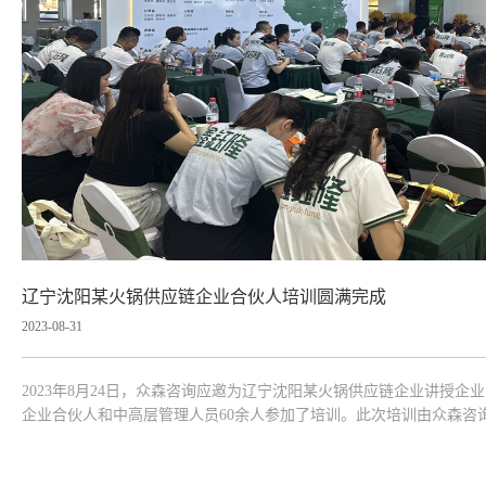
辽宁沈阳某火锅供应链企业合伙人培训圆满完成
2023-08-31
2023年8月24日，众森咨询应邀为辽宁沈阳某火锅供应链企业讲授
企业合伙人和中高层管理人员60余人参加了培训。此次培训由众森咨
营与管理的基本逻辑入手，较为全面、深入的讲授了经营策略、区域
方法、基本技能，并...