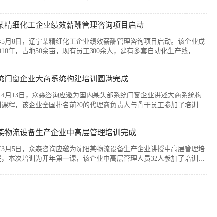
售，公司产品广泛应用于通信、消费电子、汽车、军工及智能装备制造
个战略性新兴行业。历经20余年发展，企业已经具备较强的自主创新能
某精细化工企业绩效薪酬管理咨询项目启动
模化制造优势，但公司在人均产出、...
6年5月8日，辽宁某精细化工企业绩效薪酬管理咨询项目启动。该企业成
010年，占地50余亩，现有员工300余人，建有多套自动化生产线，主
产减水剂单体、碳酸甲乙酯、碳酸二甲酯、碳酸二乙酯等系列产品。伴
司业务持续扩张和客户需求的变化，业务逐步转向多品类、小项目为
统门窗企业大商系统构建培训圆满完成
新的业务模式下，员工的工作强度增加...
6年4月13日，众森咨询应邀为国内某头部系统门窗企业讲述大商系统构
训课程，该企业全国排名前20的代理商负责人与骨干员工参加了培训。
培训由众森咨询首席顾问刘老师主讲，培训内容直击行业销量大、利润
客流锐减、同质化竞争等痛点，重新定义大商为掌握本地话语权的平台
某物流设备生产企业中高层管理培训完成
焦渠道自主、服务闭环、组织...
6年3月5日，众森咨询应邀为沈阳某物流设备生产企业讲授中高层管理培
程，本次培训为开年第一课，该企业中高层管理人员32人参加了培训。
培训由众森咨询首席顾问刘老师主讲，刘老师较为全面、深入的讲授了
层管理人员应该掌握管理的基本概念、基本方法、基本技能，并结合企
过程中的实际案例进行了分析与互...