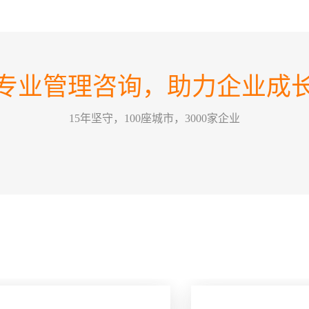
如何
07
在不
2026-08
方向
如何
业恰
专业管理咨询，助力企业成
这个
力量，
30
情景领
2026-07
15年坚守，100座城市，3000家企业
为，
的改
训公
哈尔
要害，
26
关键绩效
2026-07
某一
方式
能有
五问
经营管
22
一个
2026-07
拢，那
么”
问，