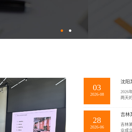
沈阳
03
202
2026-08
两天
训。
团队
吉林
景模拟
28
吉林某
2026-06
业成立