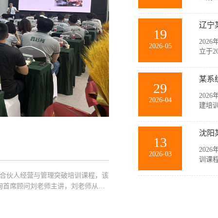
与销
等多
辽宁
力和规
19
202
2026-05
立于2
要生
随公
某系
主，在
29
202
2026-04
建培
此次
薄、
沈阳
商，聚
13
202
2026-03
训课
此次
企业合伙人经营与管理突破培训课程，该
中高
询首席顾问刘老师主讲，刘老师从经
业管理
突破策略以及管理的基本概念、基本