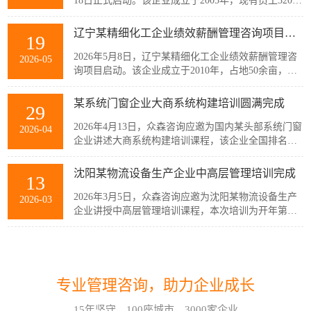
18日正式启动。该企业成立于2005年，现有员工320余
人，主要从事稀土产业链相关产品的生产与销售，公
司产品广泛应用于通信、消费电子、汽车、军工及智
辽宁某精细化工企业绩效薪酬管理咨询项目启动
19
能装备制造等多个战略性新兴行业。历经20余年发
展，企业已经具备较强的自主创新能力和规模化制造
2026年5月8日，辽宁某精细化工企业绩效薪酬管理咨
2026-05
优势，但公司在人均产出、...
询项目启动。该企业成立于2010年，占地50余亩，现
有员工300余人，建有多套自动化生产线，主要生产减
水剂单体、碳酸甲乙酯、碳酸二甲酯、碳酸二乙酯等
某系统门窗企业大商系统构建培训圆满完成
29
系列产品。伴随公司业务持续扩张和客户需求的变
化，业务逐步转向多品类、小项目为主，在新的业务
2026年4月13日，众森咨询应邀为国内某头部系统门窗
2026-04
模式下，员工的工作强度增加...
企业讲述大商系统构建培训课程，该企业全国排名前
20的代理商负责人与骨干员工参加了培训。此次培训
由众森咨询首席顾问刘老师主讲，培训内容直击行业
沈阳某物流设备生产企业中高层管理培训完成
13
销量大、利润薄、客流锐减、同质化竞争等痛点，重
新定义大商为掌握本地话语权的平台商，聚焦渠道自
2026年3月5日，众森咨询应邀为沈阳某物流设备生产
2026-03
主、服务闭环、组织...
企业讲授中高层管理培训课程，本次培训为开年第一
课，该企业中高层管理人员32人参加了培训。此次培
训由众森咨询首席顾问刘老师主讲，刘老师较为全
这个情景领导力模型永不过时
30
面、深入的讲授了中高层管理人员应该掌握管理的基
本概念、基本方法、基本技能，并结合企业管理过程
情景领导模型是由美国行为学家保罗·赫塞博士（Paul
2026-07
中的实际案例进行了分析与互...
专业管理咨询，助力企业成长
Hersey）提出的，他认为，人们在领导和管理团队时
不能用一成不变的方法，而要随着情况和环境的改变
15年坚守，100座城市，3000家企业