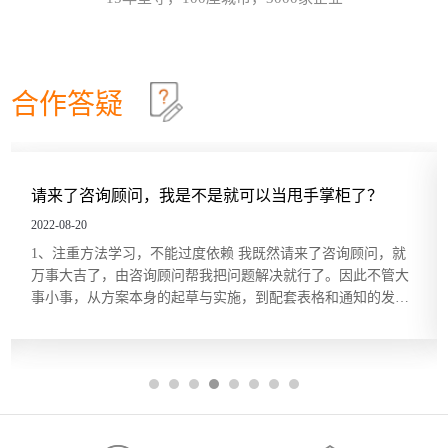
及员工的不同，改变领导和管理的方式。哈尔滨众森
哈尔滨本土企业KPI绩效考核体系建设就是这四步
26
企业管理咨询培训公司认为，这个模型在中小企业的
管理中特别适用。它非常简单而且直指要害，也适合
关键绩效指标（Key Performance Indicator，KPI）是
2026-07
广大中小企业管理人员的...
用来衡量部门、团队或某一岗位人员工作绩效表现的
量化指标，是对工作完成效果的最直接的衡量方式。
合作答疑
关键绩效指标的内容来源于对组织总体战略目标的分
五问法让企业战略落地
22
解，反映的是最能有效影响组织创造价值的关键因
素。设立关键绩效指标的目的在于，能使经营管理者
一个简单的技巧可以帮助团队或个人在制订目标时向
2026-07
将精力集中在对绩效有最大...
公司的业务和战略靠拢，那就是“五问法（5
Whys）”。五问法是指对一个事物连续以 5 个“为什
请来了咨询顾问，我是不是就可以当甩手掌柜了？
么”来自问，以追究其根本原因。在使用时不限定必须
OKR目标管理和落地执行
18
做5次“为什么”的自问，有时可能只要做3次，有时也
2022-08-20
许要做10次，重点是要找到根本原因。当部门或个人
哈尔滨众森企业管理咨询培训公司做OKR培训时，经
2026-07
1、注重方法学习，不能过度依赖 我既然请来了咨询顾问，就
根据以往的习惯列出任务列表...
常遇到中层管理人员质疑将“对员工本人的意义”纳入
万事大吉了，由咨询顾问帮我把问题解决就行了。因此不管大
目标描述的必要性。有些观点认为，组织已经支付了
事小事，从方案本身的起草与实施，到配套表格和通知的发
工资和其他福利，无须在分配任务和描述任务的时候
中小企业福利体系建设的四个要点
14
布，一律由咨询顾问承担，自己成了“甩手掌柜”，对项目的要
还要同时照顾员工的目标。但如果这么做可以激发员
求只有一个：“能顺利实施，公司高层和员工都没意见，最好能
工的内在驱动力，让他们更积极主动地参与其中的
哈尔滨众森企业管理咨询培训公司认为，中小企业在
2026-07
傻瓜化操作就更好...
话，作为管理者又何乐而不为...
建设自身福利体系时，要先明确以下四点。·企业要推
出的福利有哪些。·每一项福利要发挥什么样的作用。
·每一项福利的标准是什么。·谁可以享受企业的福
利。企业确定了自己要实行的福利类型后，每一项福
利起到激励作用还是保障作用，就会显而易见。此