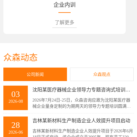
企业内训
了解更多
众森动态
公司新闻
众森观点
沈阳某医疗器械企业领导力专题咨询式培训圆满结束
03
2026年7月24日-25日，众森咨询应邀为沈阳某医疗器
2026-08
械企业量身定制的为期两天的领导力专题培训圆满结
束，该企业主管以上领导共32人参加了此次培训。本
次培训紧扣企业管理者的履职核心需求，围绕知人善
吉林某新材料生产制造企业人效提升项目启动
28
任、授权委派、团队赋能与跨部门协同等核心模块展
开。课程采用“课堂学习+案例剖析+情景模拟”的实战
吉林某新材料生产制造企业人效提升项目于2026年6月
2026-06
化教学模式，帮助参训管...