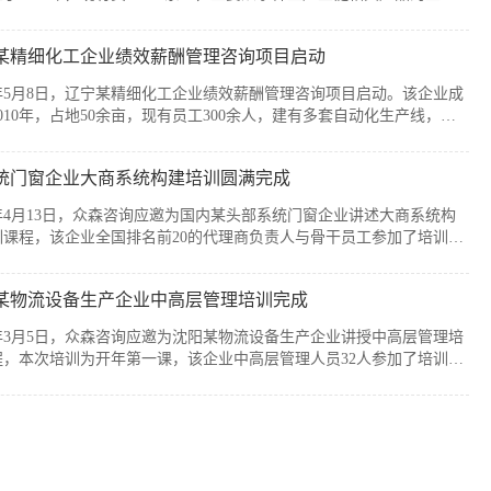
售，公司产品广泛应用于通信、消费电子、汽车、军工及智能装备制造
个战略性新兴行业。历经20余年发展，企业已经具备较强的自主创新能
某精细化工企业绩效薪酬管理咨询项目启动
模化制造优势，但公司在人均产出、...
6年5月8日，辽宁某精细化工企业绩效薪酬管理咨询项目启动。该企业成
010年，占地50余亩，现有员工300余人，建有多套自动化生产线，主
产减水剂单体、碳酸甲乙酯、碳酸二甲酯、碳酸二乙酯等系列产品。伴
司业务持续扩张和客户需求的变化，业务逐步转向多品类、小项目为
统门窗企业大商系统构建培训圆满完成
新的业务模式下，员工的工作强度增加...
6年4月13日，众森咨询应邀为国内某头部系统门窗企业讲述大商系统构
训课程，该企业全国排名前20的代理商负责人与骨干员工参加了培训。
培训由众森咨询首席顾问刘老师主讲，培训内容直击行业销量大、利润
客流锐减、同质化竞争等痛点，重新定义大商为掌握本地话语权的平台
某物流设备生产企业中高层管理培训完成
焦渠道自主、服务闭环、组织...
6年3月5日，众森咨询应邀为沈阳某物流设备生产企业讲授中高层管理培
程，本次培训为开年第一课，该企业中高层管理人员32人参加了培训。
培训由众森咨询首席顾问刘老师主讲，刘老师较为全面、深入的讲授了
层管理人员应该掌握管理的基本概念、基本方法、基本技能，并结合企
过程中的实际案例进行了分析与互...