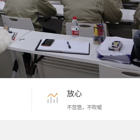
放心
不忽悠，不吹嘘