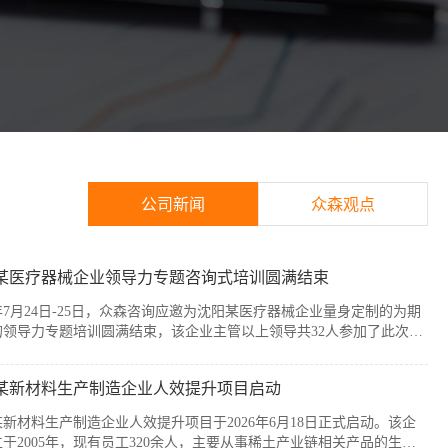
公司新闻
众森观点
某医疗器械企业领导力专题咨询式培训圆满结束
6年7月24日-25日，众森咨询应邀为沈阳某医疗器械企业量身定制的为期
的领导力专题培训圆满结束，该企业主管以上领导共32人参加了此次培
本次培训紧扣企业管理者的履职核心需求，围绕知人善任、授权委派、
赋能与跨部门协同等核心模块展开。课程采用“课堂学习+案例剖析+情
某新材料生产制造企业人效提升项目启动
”的实战化教学模式，帮助参训管...
新材料生产制造企业人效提升项目于2026年6月18日正式启动。该企
于2005年，现有员工320余人，主要从事稀土产业链相关产品的生产