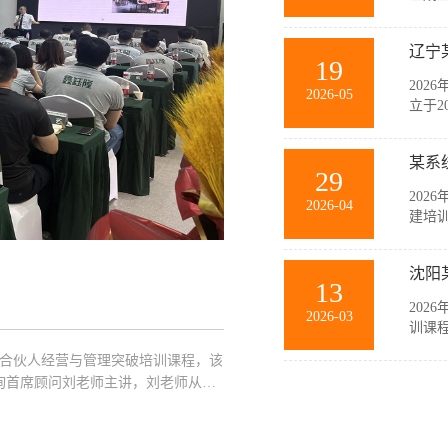
与销
等多
辽宁
力和规
19
202
2026-05
立于2
要生
随公
某系
主，在
29
202
2026-04
建培
此次
薄、
沈阳
商，聚
13
202
2026-03
训课
此次
企业合伙人经营与管理突破培训课程，该
中高
询首席顾问刘老师主讲，刘老师从经
业管理
突破策略以及管理的基本概念、基本