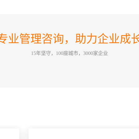
如何
07
在不
2026-08
方向
如何
业恰
专业管理咨询，助力企业成
这个
力量，
30
情景领
2026-07
15年坚守，100座城市，3000家企业
为，
的改
训公
哈尔
要害，
26
关键绩效
2026-07
某一
方式
能有
五问
经营管
22
一个
2026-07
拢，那
么”
问，