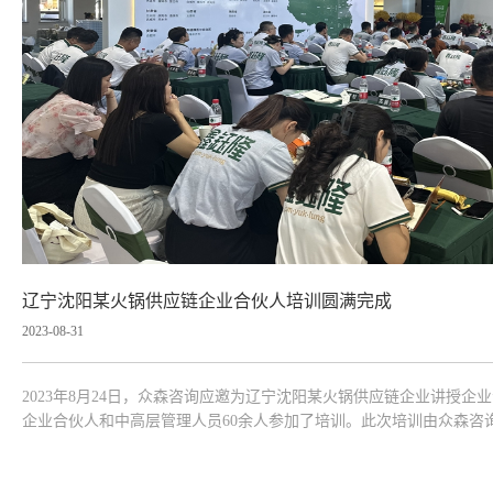
辽宁沈阳某火锅供应链企业合伙人培训圆满完成
2023-08-31
2023年8月24日，众森咨询应邀为辽宁沈阳某火锅供应链企业讲授
企业合伙人和中高层管理人员60余人参加了培训。此次培训由众森咨
营与管理的基本逻辑入手，较为全面、深入的讲授了经营策略、区域
方法、基本技能，并...