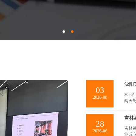
沈阳
03
202
2026-08
两天
训。
团队
吉林
景模拟
28
吉林某
2026-06
业成立