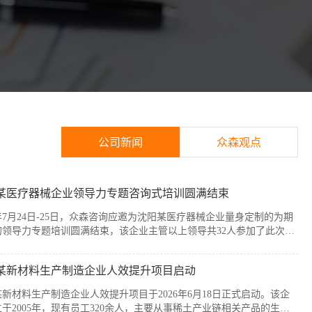
公司新闻
众森观点
某医疗器械企业领导力专题咨询式培训圆满结束
6年7月24日-25日，众森咨询应邀为沈阳某医疗器械企业量身定制的为期
的领导力专题培训圆满结束，该企业主管以上领导共32人参加了此次培
本次培训紧扣企业管理者的履职核心需求，围绕知人善任、授权委派、
赋能与跨部门协同等核心模块展开。课程采用“课堂学习+案例剖析+情
某新材料生产制造企业人效提升项目启动
”的实战化教学模式，帮助参训管...
新材料生产制造企业人效提升项目于2026年6月18日正式启动。该企
于2005年，现有员工320余人，主要从事稀土产业链相关产品的生产