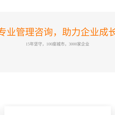
这个
30
情景领
2026-07
为，
的改
训公
专业管理咨询，助力企业成
哈尔
要害，
26
关键绩效
2026-07
15年坚守，100座城市，3000家企业
某一
方式
能有
五问
经营管
22
一个
2026-07
拢，那
么”
问，
OK
部门或
18
哈尔
2026-07
疑将
支付
工的