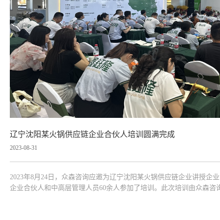
辽宁沈阳某火锅供应链企业合伙人培训圆满完成
2023-08-31
2023年8月24日，众森咨询应邀为辽宁沈阳某火锅供应链企业讲授
企业合伙人和中高层管理人员60余人参加了培训。此次培训由众森咨
营与管理的基本逻辑入手，较为全面、深入的讲授了经营策略、区域
方法、基本技能，并...