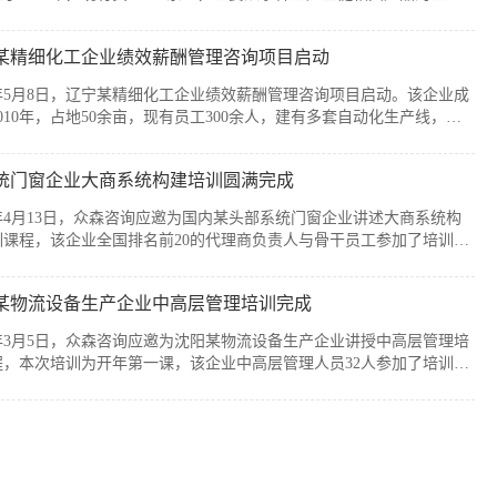
售，公司产品广泛应用于通信、消费电子、汽车、军工及智能装备制造
个战略性新兴行业。历经20余年发展，企业已经具备较强的自主创新能
某精细化工企业绩效薪酬管理咨询项目启动
模化制造优势，但公司在人均产出、...
6年5月8日，辽宁某精细化工企业绩效薪酬管理咨询项目启动。该企业成
010年，占地50余亩，现有员工300余人，建有多套自动化生产线，主
产减水剂单体、碳酸甲乙酯、碳酸二甲酯、碳酸二乙酯等系列产品。伴
司业务持续扩张和客户需求的变化，业务逐步转向多品类、小项目为
统门窗企业大商系统构建培训圆满完成
新的业务模式下，员工的工作强度增加...
6年4月13日，众森咨询应邀为国内某头部系统门窗企业讲述大商系统构
训课程，该企业全国排名前20的代理商负责人与骨干员工参加了培训。
培训由众森咨询首席顾问刘老师主讲，培训内容直击行业销量大、利润
客流锐减、同质化竞争等痛点，重新定义大商为掌握本地话语权的平台
某物流设备生产企业中高层管理培训完成
焦渠道自主、服务闭环、组织...
6年3月5日，众森咨询应邀为沈阳某物流设备生产企业讲授中高层管理培
程，本次培训为开年第一课，该企业中高层管理人员32人参加了培训。
培训由众森咨询首席顾问刘老师主讲，刘老师较为全面、深入的讲授了
层管理人员应该掌握管理的基本概念、基本方法、基本技能，并结合企
过程中的实际案例进行了分析与互...