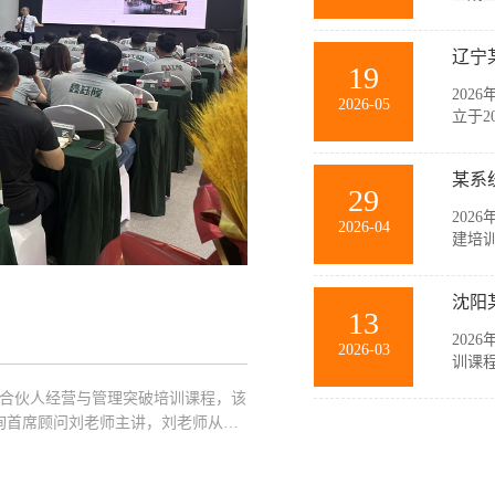
与销
等多
辽宁
力和规
19
202
2026-05
立于2
要生
随公
某系
主，在
29
202
2026-04
建培
此次
薄、
沈阳
商，聚
13
202
2026-03
训课
此次
企业合伙人经营与管理突破培训课程，该
中高
询首席顾问刘老师主讲，刘老师从经
业管理
突破策略以及管理的基本概念、基本