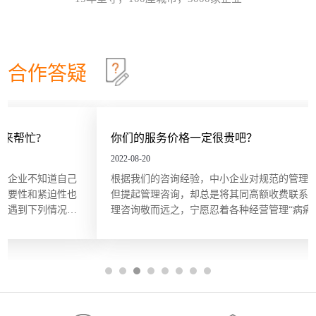
效确认目标达成？这些问题在红海行业都有清晰的答
这个情景领导力模型永不过时
30
案，但在蓝海行业恰恰相反。因此，在确定绩效目标
和绩效指标的过程中要充分发挥群众的力量，只有群
情景领导模型是由美国行为学家保罗·赫塞博士（Paul
2026-07
策群力，才能少走弯路。虽...
Hersey）提出的，他认为，人们在领导和管理团队时
不能用一成不变的方法，而要随着情况和环境的改变
合作答疑
及员工的不同，改变领导和管理的方式。哈尔滨众森
哈尔滨本土企业KPI绩效考核体系建设就是这四步
26
企业管理咨询培训公司认为，这个模型在中小企业的
管理中特别适用。它非常简单而且直指要害，也适合
关键绩效指标（Key Performance Indicator，KPI）是
2026-07
广大中小企业管理人员的...
用来衡量部门、团队或某一岗位人员工作绩效表现的
量化指标，是对工作完成效果的最直接的衡量方式。
你们的服务价格一定很贵吧？
关键绩效指标的内容来源于对组织总体战略目标的分
五问法让企业战略落地
22
解，反映的是最能有效影响组织创造价值的关键因
2022-08-20
素。设立关键绩效指标的目的在于，能使经营管理者
一个简单的技巧可以帮助团队或个人在制订目标时向
2026-07
根据我们的咨询经验，中小企业对规范的管理是非常渴望的，
将精力集中在对绩效有最大...
公司的业务和战略靠拢，那就是“五问法（5
但提起管理咨询，却总是将其同高额收费联系起来，因此对管
Whys）”。五问法是指对一个事物连续以 5 个“为什
理咨询敬而远之，宁愿忍着各种经营管理“病痛”，不敢奢想“享
么”来自问，以追究其根本原因。在使用时不限定必须
OKR目标管理和落地执行
18
受”。殊不知，管理咨询服务并非只有大企业、“贵族”企业才能
做5次“为什么”的自问，有时可能只要做3次，有时也
享用得起，中小企业同样也能，而且只需很少的花费。 服务价
许要做10次，重点是要找到根本原因。当部门或个人
哈尔滨众森企业管理咨询培训公司做OKR培训时，经
2026-07
格成...
根据以往的习惯列出任务列表...
常遇到中层管理人员质疑将“对员工本人的意义”纳入
目标描述的必要性。有些观点认为，组织已经支付了
工资和其他福利，无须在分配任务和描述任务的时候
还要同时照顾员工的目标。但如果这么做可以激发员
工的内在驱动力，让他们更积极主动地参与其中的