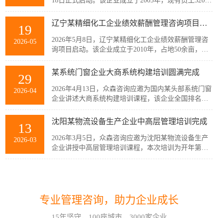
18日正式启动。该企业成立于2005年，现有员工320余
人，主要从事稀土产业链相关产品的生产与销售，公
司产品广泛应用于通信、消费电子、汽车、军工及智
辽宁某精细化工企业绩效薪酬管理咨询项目启动
19
能装备制造等多个战略性新兴行业。历经20余年发
展，企业已经具备较强的自主创新能力和规模化制造
2026年5月8日，辽宁某精细化工企业绩效薪酬管理咨
2026-05
优势，但公司在人均产出、...
询项目启动。该企业成立于2010年，占地50余亩，现
有员工300余人，建有多套自动化生产线，主要生产减
水剂单体、碳酸甲乙酯、碳酸二甲酯、碳酸二乙酯等
某系统门窗企业大商系统构建培训圆满完成
29
系列产品。伴随公司业务持续扩张和客户需求的变
化，业务逐步转向多品类、小项目为主，在新的业务
2026年4月13日，众森咨询应邀为国内某头部系统门窗
2026-04
模式下，员工的工作强度增加...
企业讲述大商系统构建培训课程，该企业全国排名前
20的代理商负责人与骨干员工参加了培训。此次培训
由众森咨询首席顾问刘老师主讲，培训内容直击行业
沈阳某物流设备生产企业中高层管理培训完成
13
销量大、利润薄、客流锐减、同质化竞争等痛点，重
新定义大商为掌握本地话语权的平台商，聚焦渠道自
2026年3月5日，众森咨询应邀为沈阳某物流设备生产
2026-03
主、服务闭环、组织...
企业讲授中高层管理培训课程，本次培训为开年第一
课，该企业中高层管理人员32人参加了培训。此次培
训由众森咨询首席顾问刘老师主讲，刘老师较为全
如何应对不确定性和复杂性?哈尔滨企业管理咨询顾问这样看!
07
面、深入的讲授了中高层管理人员应该掌握管理的基
本概念、基本方法、基本技能，并结合企业管理过程
在不确定性和复杂性面前，经验和最佳实践都是靠不
2026-08
中的实际案例进行了分析与互...
专业管理咨询，助力企业成长
住的。在蓝海行业中，方向是摸索出来的。蓝海行业
的绩效考核也是如此。什么样的目标是对的？如何有
15年坚守，100座城市，3000家企业