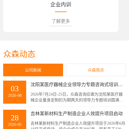
企业内训
了解更多
众森动态
公司新闻
众森观点
沈阳某医疗器械企业领导力专题咨询式培训圆满结束
03
2026年7月24日-25日，众森咨询应邀为沈阳某医疗器
2026-08
械企业量身定制的为期两天的领导力专题培训圆满结
束，该企业主管以上领导共32人参加了此次培训。本
次培训紧扣企业管理者的履职核心需求，围绕知人善
吉林某新材料生产制造企业人效提升项目启动
28
任、授权委派、团队赋能与跨部门协同等核心模块展
开。课程采用“课堂学习+案例剖析+情景模拟”的实战
吉林某新材料生产制造企业人效提升项目于2026年6月
2026-06
化教学模式，帮助参训管...