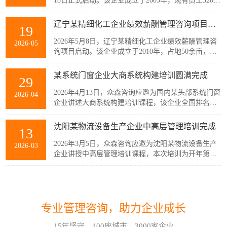
18日正式启动。该企业成立于2005年，现有员工320余
人，主要从事稀土产业链相关产品的生产与销售，公
司产品广泛应用于通信、消费电子、汽车、军工及智
辽宁某精细化工企业绩效薪酬管理咨询项目启动
19
能装备制造等多个战略性新兴行业。历经20余年发
展，企业已经具备较强的自主创新能力和规模化制造
2026年5月8日，辽宁某精细化工企业绩效薪酬管理咨
2026-05
优势，但公司在人均产出、...
询项目启动。该企业成立于2010年，占地50余亩，现
有员工300余人，建有多套自动化生产线，主要生产减
水剂单体、碳酸甲乙酯、碳酸二甲酯、碳酸二乙酯等
某系统门窗企业大商系统构建培训圆满完成
29
系列产品。伴随公司业务持续扩张和客户需求的变
化，业务逐步转向多品类、小项目为主，在新的业务
2026年4月13日，众森咨询应邀为国内某头部系统门窗
2026-04
模式下，员工的工作强度增加...
企业讲述大商系统构建培训课程，该企业全国排名前
20的代理商负责人与骨干员工参加了培训。此次培训
由众森咨询首席顾问刘老师主讲，培训内容直击行业
沈阳某物流设备生产企业中高层管理培训完成
13
销量大、利润薄、客流锐减、同质化竞争等痛点，重
新定义大商为掌握本地话语权的平台商，聚焦渠道自
2026年3月5日，众森咨询应邀为沈阳某物流设备生产
2026-03
主、服务闭环、组织...
企业讲授中高层管理培训课程，本次培训为开年第一
课，该企业中高层管理人员32人参加了培训。此次培
训由众森咨询首席顾问刘老师主讲，刘老师较为全
如何应对不确定性和复杂性?哈尔滨企业管理咨询顾问这样看!
07
面、深入的讲授了中高层管理人员应该掌握管理的基
本概念、基本方法、基本技能，并结合企业管理过程
在不确定性和复杂性面前，经验和最佳实践都是靠不
2026-08
中的实际案例进行了分析与互...
专业管理咨询，助力企业成长
住的。在蓝海行业中，方向是摸索出来的。蓝海行业
的绩效考核也是如此。什么样的目标是对的？如何有
15年坚守，100座城市，3000家企业