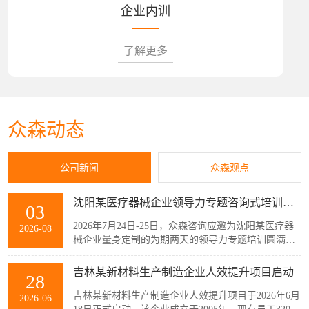
企业内训
了解更多
众森动态
公司新闻
众森观点
沈阳某医疗器械企业领导力专题咨询式培训圆满结束
03
2026年7月24日-25日，众森咨询应邀为沈阳某医疗器
2026-08
械企业量身定制的为期两天的领导力专题培训圆满结
束，该企业主管以上领导共32人参加了此次培训。本
次培训紧扣企业管理者的履职核心需求，围绕知人善
吉林某新材料生产制造企业人效提升项目启动
28
任、授权委派、团队赋能与跨部门协同等核心模块展
开。课程采用“课堂学习+案例剖析+情景模拟”的实战
吉林某新材料生产制造企业人效提升项目于2026年6月
2026-06
化教学模式，帮助参训管...