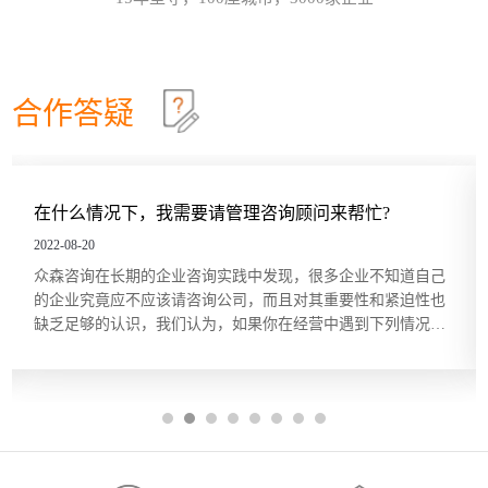
效确认目标达成？这些问题在红海行业都有清晰的答
这个情景领导力模型永不过时
30
案，但在蓝海行业恰恰相反。因此，在确定绩效目标
和绩效指标的过程中要充分发挥群众的力量，只有群
情景领导模型是由美国行为学家保罗·赫塞博士（Paul
2026-07
策群力，才能少走弯路。虽...
Hersey）提出的，他认为，人们在领导和管理团队时
不能用一成不变的方法，而要随着情况和环境的改变
合作答疑
及员工的不同，改变领导和管理的方式。哈尔滨众森
哈尔滨本土企业KPI绩效考核体系建设就是这四步
26
企业管理咨询培训公司认为，这个模型在中小企业的
管理中特别适用。它非常简单而且直指要害，也适合
关键绩效指标（Key Performance Indicator，KPI）是
2026-07
广大中小企业管理人员的...
用来衡量部门、团队或某一岗位人员工作绩效表现的
量化指标，是对工作完成效果的最直接的衡量方式。
什么情况下，我需要请管理咨询顾问来帮忙?
你们
关键绩效指标的内容来源于对组织总体战略目标的分
五问法让企业战略落地
22
解，反映的是最能有效影响组织创造价值的关键因
-08-20
2022-08-
素。设立关键绩效指标的目的在于，能使经营管理者
一个简单的技巧可以帮助团队或个人在制订目标时向
2026-07
森咨询在长期的企业咨询实践中发现，很多企业不知道自己
根据我
将精力集中在对绩效有最大...
公司的业务和战略靠拢，那就是“五问法（5
企业究竟应不应该请咨询公司，而且对其重要性和紧迫性也
但提起
Whys）”。五问法是指对一个事物连续以 5 个“为什
乏足够的认识，我们认为，如果你在经营中遇到下列情况，
理咨询
么”来自问，以追究其根本原因。在使用时不限定必须
OKR目标管理和落地执行
18
以考虑借助管理咨询的力量。 1、缺乏某种关键的知识和技
受”。
做5次“为什么”的自问，有时可能只要做3次，有时也
 在企业高速成长期遇到管理难题，或者是在企业成熟期谋求
享用得
许要做10次，重点是要找到根本原因。当部门或个人
哈尔滨众森企业管理咨询培训公司做OKR培训时，经
2026-07
，...
格成...
根据以往的习惯列出任务列表...
常遇到中层管理人员质疑将“对员工本人的意义”纳入
目标描述的必要性。有些观点认为，组织已经支付了
工资和其他福利，无须在分配任务和描述任务的时候
还要同时照顾员工的目标。但如果这么做可以激发员
工的内在驱动力，让他们更积极主动地参与其中的