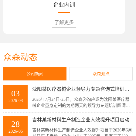
企业内训
了解更多
众森动态
公司新闻
众森观点
沈阳某医疗器械企业领导力专题咨询式培训圆满结束
03
2026年7月24日-25日，众森咨询应邀为沈阳某医疗器
2026-08
械企业量身定制的为期两天的领导力专题培训圆满结
束，该企业主管以上领导共32人参加了此次培训。本
次培训紧扣企业管理者的履职核心需求，围绕知人善
吉林某新材料生产制造企业人效提升项目启动
28
任、授权委派、团队赋能与跨部门协同等核心模块展
开。课程采用“课堂学习+案例剖析+情景模拟”的实战
吉林某新材料生产制造企业人效提升项目于2026年6月
2026-06
化教学模式，帮助参训管...