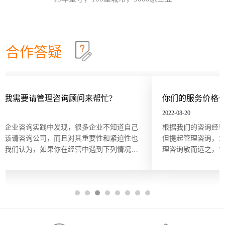
效确认目标达成？这些问题在红海行业都有清晰的答
这个情景领导力模型永不过时
30
案，但在蓝海行业恰恰相反。因此，在确定绩效目标
和绩效指标的过程中要充分发挥群众的力量，只有群
情景领导模型是由美国行为学家保罗·赫塞博士（Paul
2026-07
策群力，才能少走弯路。虽...
Hersey）提出的，他认为，人们在领导和管理团队时
不能用一成不变的方法，而要随着情况和环境的改变
合作答疑
及员工的不同，改变领导和管理的方式。哈尔滨众森
哈尔滨本土企业KPI绩效考核体系建设就是这四步
26
企业管理咨询培训公司认为，这个模型在中小企业的
管理中特别适用。它非常简单而且直指要害，也适合
关键绩效指标（Key Performance Indicator，KPI）是
2026-07
广大中小企业管理人员的...
用来衡量部门、团队或某一岗位人员工作绩效表现的
量化指标，是对工作完成效果的最直接的衡量方式。
你们的服务价格一定很贵吧？
关键绩效指标的内容来源于对组织总体战略目标的分
五问法让企业战略落地
22
解，反映的是最能有效影响组织创造价值的关键因
2022-08-20
素。设立关键绩效指标的目的在于，能使经营管理者
一个简单的技巧可以帮助团队或个人在制订目标时向
2026-07
道自己
根据我们的咨询经验，中小企业对规范的管理是非常渴望
将精力集中在对绩效有最大...
公司的业务和战略靠拢，那就是“五问法（5
迫性也
但提起管理咨询，却总是将其同高额收费联系起来，因此
Whys）”。五问法是指对一个事物连续以 5 个“为什
情况，
理咨询敬而远之，宁愿忍着各种经营管理“病痛”，不敢奢想
么”来自问，以追究其根本原因。在使用时不限定必须
OKR目标管理和落地执行
18
识和技
受”。殊不知，管理咨询服务并非只有大企业、“贵族”企业
做5次“为什么”的自问，有时可能只要做3次，有时也
熟期谋求
享用得起，中小企业同样也能，而且只需很少的花费。 服
许要做10次，重点是要找到根本原因。当部门或个人
哈尔滨众森企业管理咨询培训公司做OKR培训时，经
2026-07
格成...
根据以往的习惯列出任务列表...
常遇到中层管理人员质疑将“对员工本人的意义”纳入
目标描述的必要性。有些观点认为，组织已经支付了
工资和其他福利，无须在分配任务和描述任务的时候
还要同时照顾员工的目标。但如果这么做可以激发员
工的内在驱动力，让他们更积极主动地参与其中的