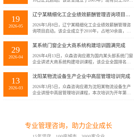
18日正式启动。该企业成立于2005年，现有员工320余
人，主要从事稀土产业链相关产品的生产与销售，公
司产品广泛应用于通信、消费电子、汽车、军工及智
辽宁某精细化工企业绩效薪酬管理咨询项目启动
19
能装备制造等多个战略性新兴行业。历经20余年发
展，企业已经具备较强的自主创新能力和规模化制造
2026年5月8日，辽宁某精细化工企业绩效薪酬管理咨
2026-05
优势，但公司在人均产出、...
询项目启动。该企业成立于2010年，占地50余亩，现
有员工300余人，建有多套自动化生产线，主要生产减
水剂单体、碳酸甲乙酯、碳酸二甲酯、碳酸二乙酯等
某系统门窗企业大商系统构建培训圆满完成
29
系列产品。伴随公司业务持续扩张和客户需求的变
化，业务逐步转向多品类、小项目为主，在新的业务
2026年4月13日，众森咨询应邀为国内某头部系统门窗
2026-04
模式下，员工的工作强度增加...
企业讲述大商系统构建培训课程，该企业全国排名前
20的代理商负责人与骨干员工参加了培训。此次培训
由众森咨询首席顾问刘老师主讲，培训内容直击行业
沈阳某物流设备生产企业中高层管理培训完成
13
销量大、利润薄、客流锐减、同质化竞争等痛点，重
新定义大商为掌握本地话语权的平台商，聚焦渠道自
2026年3月5日，众森咨询应邀为沈阳某物流设备生产
2026-03
主、服务闭环、组织...
企业讲授中高层管理培训课程，本次培训为开年第一
课，该企业中高层管理人员32人参加了培训。此次培
训由众森咨询首席顾问刘老师主讲，刘老师较为全
如何应对不确定性和复杂性?哈尔滨企业管理咨询顾问这样看!
07
面、深入的讲授了中高层管理人员应该掌握管理的基
本概念、基本方法、基本技能，并结合企业管理过程
在不确定性和复杂性面前，经验和最佳实践都是靠不
2026-08
中的实际案例进行了分析与互...
专业管理咨询，助力企业成长
住的。在蓝海行业中，方向是摸索出来的。蓝海行业
的绩效考核也是如此。什么样的目标是对的？如何有
15年坚守，100座城市，3000家企业