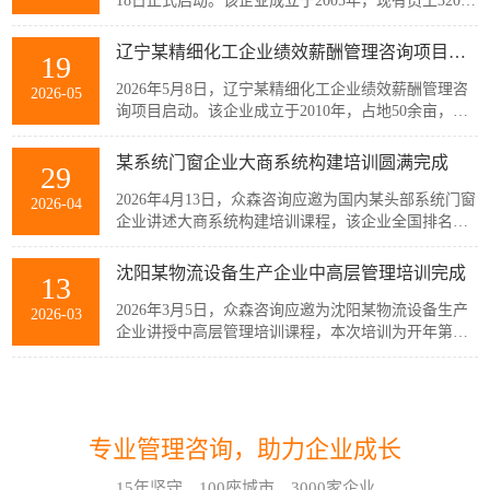
18日正式启动。该企业成立于2005年，现有员工320余
人，主要从事稀土产业链相关产品的生产与销售，公
司产品广泛应用于通信、消费电子、汽车、军工及智
辽宁某精细化工企业绩效薪酬管理咨询项目启动
19
能装备制造等多个战略性新兴行业。历经20余年发
展，企业已经具备较强的自主创新能力和规模化制造
2026年5月8日，辽宁某精细化工企业绩效薪酬管理咨
2026-05
优势，但公司在人均产出、...
询项目启动。该企业成立于2010年，占地50余亩，现
有员工300余人，建有多套自动化生产线，主要生产减
水剂单体、碳酸甲乙酯、碳酸二甲酯、碳酸二乙酯等
某系统门窗企业大商系统构建培训圆满完成
29
系列产品。伴随公司业务持续扩张和客户需求的变
化，业务逐步转向多品类、小项目为主，在新的业务
2026年4月13日，众森咨询应邀为国内某头部系统门窗
2026-04
模式下，员工的工作强度增加...
企业讲述大商系统构建培训课程，该企业全国排名前
20的代理商负责人与骨干员工参加了培训。此次培训
由众森咨询首席顾问刘老师主讲，培训内容直击行业
沈阳某物流设备生产企业中高层管理培训完成
13
销量大、利润薄、客流锐减、同质化竞争等痛点，重
新定义大商为掌握本地话语权的平台商，聚焦渠道自
2026年3月5日，众森咨询应邀为沈阳某物流设备生产
2026-03
主、服务闭环、组织...
企业讲授中高层管理培训课程，本次培训为开年第一
课，该企业中高层管理人员32人参加了培训。此次培
训由众森咨询首席顾问刘老师主讲，刘老师较为全
如何应对不确定性和复杂性?哈尔滨企业管理咨询顾问这样看!
07
面、深入的讲授了中高层管理人员应该掌握管理的基
本概念、基本方法、基本技能，并结合企业管理过程
在不确定性和复杂性面前，经验和最佳实践都是靠不
2026-08
中的实际案例进行了分析与互...
专业管理咨询，助力企业成长
住的。在蓝海行业中，方向是摸索出来的。蓝海行业
的绩效考核也是如此。什么样的目标是对的？如何有
15年坚守，100座城市，3000家企业