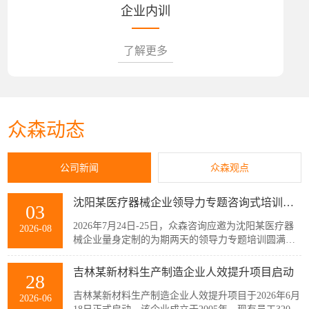
企业内训
了解更多
众森动态
公司新闻
众森观点
沈阳某医疗器械企业领导力专题咨询式培训圆满结束
03
2026年7月24日-25日，众森咨询应邀为沈阳某医疗器
2026-08
械企业量身定制的为期两天的领导力专题培训圆满结
束，该企业主管以上领导共32人参加了此次培训。本
次培训紧扣企业管理者的履职核心需求，围绕知人善
吉林某新材料生产制造企业人效提升项目启动
28
任、授权委派、团队赋能与跨部门协同等核心模块展
开。课程采用“课堂学习+案例剖析+情景模拟”的实战
吉林某新材料生产制造企业人效提升项目于2026年6月
2026-06
化教学模式，帮助参训管...