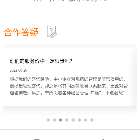
效确认目标达成？这些问题在红海行业都有清晰的答
这个情景领导力模型永不过时
30
案，但在蓝海行业恰恰相反。因此，在确定绩效目标
和绩效指标的过程中要充分发挥群众的力量，只有群
情景领导模型是由美国行为学家保罗·赫塞博士（Paul
2026-07
策群力，才能少走弯路。虽...
Hersey）提出的，他认为，人们在领导和管理团队时
不能用一成不变的方法，而要随着情况和环境的改变
合作答疑
及员工的不同，改变领导和管理的方式。哈尔滨众森
哈尔滨本土企业KPI绩效考核体系建设就是这四步
26
企业管理咨询培训公司认为，这个模型在中小企业的
管理中特别适用。它非常简单而且直指要害，也适合
关键绩效指标（Key Performance Indicator，KPI）是
2026-07
广大中小企业管理人员的...
用来衡量部门、团队或某一岗位人员工作绩效表现的
量化指标，是对工作完成效果的最直接的衡量方式。
你们的服务价格一定很贵吧？
关键绩效指标的内容来源于对组织总体战略目标的分
五问法让企业战略落地
22
解，反映的是最能有效影响组织创造价值的关键因
2022-08-20
素。设立关键绩效指标的目的在于，能使经营管理者
一个简单的技巧可以帮助团队或个人在制订目标时向
2026-07
根据我们的咨询经验，中小企业对规范的管理是非常渴望的，
将精力集中在对绩效有最大...
公司的业务和战略靠拢，那就是“五问法（5
但提起管理咨询，却总是将其同高额收费联系起来，因此对管
Whys）”。五问法是指对一个事物连续以 5 个“为什
理咨询敬而远之，宁愿忍着各种经营管理“病痛”，不敢奢想“享
么”来自问，以追究其根本原因。在使用时不限定必须
OKR目标管理和落地执行
18
受”。殊不知，管理咨询服务并非只有大企业、“贵族”企业才能
做5次“为什么”的自问，有时可能只要做3次，有时也
享用得起，中小企业同样也能，而且只需很少的花费。 服务价
许要做10次，重点是要找到根本原因。当部门或个人
哈尔滨众森企业管理咨询培训公司做OKR培训时，经
2026-07
格成...
根据以往的习惯列出任务列表...
常遇到中层管理人员质疑将“对员工本人的意义”纳入
目标描述的必要性。有些观点认为，组织已经支付了
工资和其他福利，无须在分配任务和描述任务的时候
还要同时照顾员工的目标。但如果这么做可以激发员
工的内在驱动力，让他们更积极主动地参与其中的