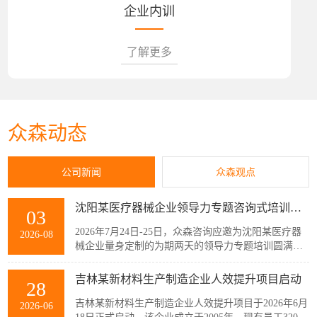
企业内训
了解更多
众森动态
公司新闻
众森观点
沈阳某医疗器械企业领导力专题咨询式培训圆满结束
03
2026年7月24日-25日，众森咨询应邀为沈阳某医疗器
2026-08
械企业量身定制的为期两天的领导力专题培训圆满结
束，该企业主管以上领导共32人参加了此次培训。本
次培训紧扣企业管理者的履职核心需求，围绕知人善
吉林某新材料生产制造企业人效提升项目启动
28
任、授权委派、团队赋能与跨部门协同等核心模块展
开。课程采用“课堂学习+案例剖析+情景模拟”的实战
吉林某新材料生产制造企业人效提升项目于2026年6月
2026-06
化教学模式，帮助参训管...