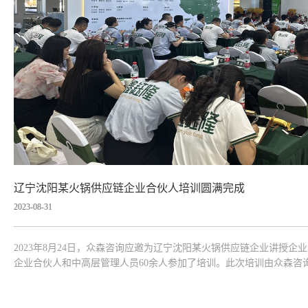
辽宁沈阳某火锅供应链企业合伙人培训圆满完成
2023-08-31
2023年8月24日，众森咨询应邀为辽宁沈阳某火锅供应链企业讲授
企业合伙人和中高层管理人员60余人参加了培训。此次培训由众森咨
营与管理的基本逻辑入手，较为全面、深入的讲授了经营策略、区域
方法、基本技能，并...