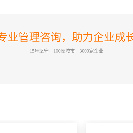
如何
07
在不
2026-08
方向
如何
业恰
专业管理咨询，助力企业成
这个
力量，
30
情景领
2026-07
15年坚守，100座城市，3000家企业
为，
的改
训公
哈尔
要害，
26
关键绩效
2026-07
某一
方式
能有
五问
经营管
22
一个
2026-07
拢，那
么”
问，