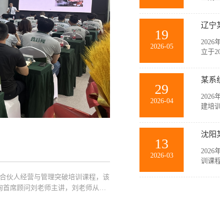
与销
等多
辽宁
力和规
19
202
2026-05
立于2
要生
随公
某系
主，在
29
202
2026-04
建培
此次
薄、
沈阳
商，聚
13
202
2026-03
训课
此次
企业合伙人经营与管理突破培训课程，该
中高
询首席顾问刘老师主讲，刘老师从经
业管理
突破策略以及管理的基本概念、基本