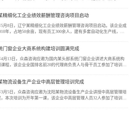
售，公司产品广泛应用于通信、消费电子、汽车、军工及智能装备制造
个战略性新兴行业。历经20余年发展，企业已经具备较强的自主创新能
某精细化工企业绩效薪酬管理咨询项目启动
模化制造优势，但公司在人均产出、...
6年5月8日，辽宁某精细化工企业绩效薪酬管理咨询项目启动。该企业成
010年，占地50余亩，现有员工300余人，建有多套自动化生产线，主
产减水剂单体、碳酸甲乙酯、碳酸二甲酯、碳酸二乙酯等系列产品。伴
司业务持续扩张和客户需求的变化，业务逐步转向多品类、小项目为
统门窗企业大商系统构建培训圆满完成
新的业务模式下，员工的工作强度增加...
6年4月13日，众森咨询应邀为国内某头部系统门窗企业讲述大商系统构
训课程，该企业全国排名前20的代理商负责人与骨干员工参加了培训。
培训由众森咨询首席顾问刘老师主讲，培训内容直击行业销量大、利润
客流锐减、同质化竞争等痛点，重新定义大商为掌握本地话语权的平台
某物流设备生产企业中高层管理培训完成
焦渠道自主、服务闭环、组织...
6年3月5日，众森咨询应邀为沈阳某物流设备生产企业讲授中高层管理培
程，本次培训为开年第一课，该企业中高层管理人员32人参加了培训。
培训由众森咨询首席顾问刘老师主讲，刘老师较为全面、深入的讲授了
层管理人员应该掌握管理的基本概念、基本方法、基本技能，并结合企
过程中的实际案例进行了分析与互...