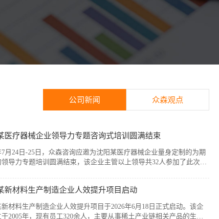
公司新闻
众森观点
某医疗器械企业领导力专题咨询式培训圆满结束
6年7月24日-25日，众森咨询应邀为沈阳某医疗器械企业量身定制的为期
的领导力专题培训圆满结束，该企业主管以上领导共32人参加了此次培
本次培训紧扣企业管理者的履职核心需求，围绕知人善任、授权委派、
赋能与跨部门协同等核心模块展开。课程采用“课堂学习+案例剖析+情
某新材料生产制造企业人效提升项目启动
”的实战化教学模式，帮助参训管...
新材料生产制造企业人效提升项目于2026年6月18日正式启动。该企
于2005年，现有员工320余人，主要从事稀土产业链相关产品的生产