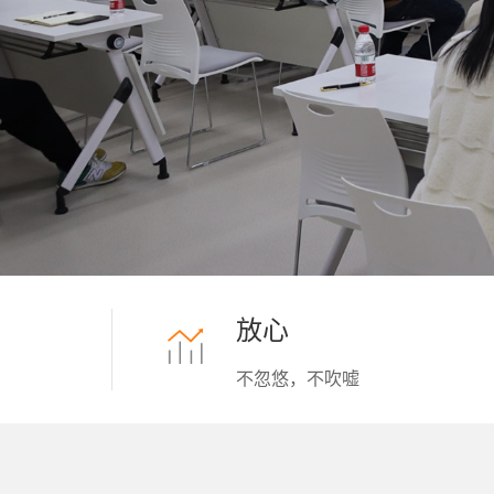
放心
不忽悠，不吹嘘