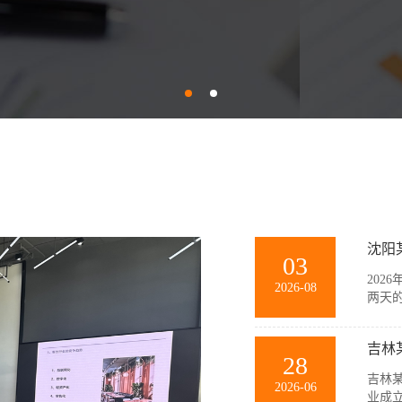
沈阳
03
202
2026-08
两天
训。
团队
吉林
景模拟
28
吉林某
2026-06
业成立