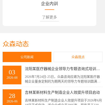
企业内训
了解更多
众森动态
公司新闻
众森观点
沈阳某医疗器械企业领导力专题咨询式培训圆满结束
03
2026年7月24日-25日，众森咨询应邀为沈阳某医疗器
2026-08
械企业量身定制的为期两天的领导力专题培训圆满结
束，该企业主管以上领导共32人参加了此次培训。本
次培训紧扣企业管理者的履职核心需求，围绕知人善
吉林某新材料生产制造企业人效提升项目启动
28
任、授权委派、团队赋能与跨部门协同等核心模块展
开。课程采用“课堂学习+案例剖析+情景模拟”的实战
吉林某新材料生产制造企业人效提升项目于2026年6月
2026-06
化教学模式，帮助参训管...