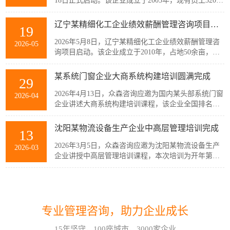
18日正式启动。该企业成立于2005年，现有员工320余
人，主要从事稀土产业链相关产品的生产与销售，公
司产品广泛应用于通信、消费电子、汽车、军工及智
辽宁某精细化工企业绩效薪酬管理咨询项目启动
19
能装备制造等多个战略性新兴行业。历经20余年发
展，企业已经具备较强的自主创新能力和规模化制造
2026年5月8日，辽宁某精细化工企业绩效薪酬管理咨
2026-05
优势，但公司在人均产出、...
询项目启动。该企业成立于2010年，占地50余亩，现
有员工300余人，建有多套自动化生产线，主要生产减
水剂单体、碳酸甲乙酯、碳酸二甲酯、碳酸二乙酯等
某系统门窗企业大商系统构建培训圆满完成
29
系列产品。伴随公司业务持续扩张和客户需求的变
化，业务逐步转向多品类、小项目为主，在新的业务
2026年4月13日，众森咨询应邀为国内某头部系统门窗
2026-04
模式下，员工的工作强度增加...
企业讲述大商系统构建培训课程，该企业全国排名前
20的代理商负责人与骨干员工参加了培训。此次培训
由众森咨询首席顾问刘老师主讲，培训内容直击行业
沈阳某物流设备生产企业中高层管理培训完成
13
销量大、利润薄、客流锐减、同质化竞争等痛点，重
新定义大商为掌握本地话语权的平台商，聚焦渠道自
2026年3月5日，众森咨询应邀为沈阳某物流设备生产
2026-03
主、服务闭环、组织...
企业讲授中高层管理培训课程，本次培训为开年第一
课，该企业中高层管理人员32人参加了培训。此次培
训由众森咨询首席顾问刘老师主讲，刘老师较为全
如何应对不确定性和复杂性?哈尔滨企业管理咨询顾问这样看!
07
面、深入的讲授了中高层管理人员应该掌握管理的基
本概念、基本方法、基本技能，并结合企业管理过程
在不确定性和复杂性面前，经验和最佳实践都是靠不
2026-08
中的实际案例进行了分析与互...
专业管理咨询，助力企业成长
住的。在蓝海行业中，方向是摸索出来的。蓝海行业
的绩效考核也是如此。什么样的目标是对的？如何有
15年坚守，100座城市，3000家企业