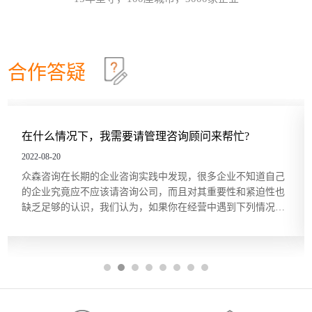
效确认目标达成？这些问题在红海行业都有清晰的答
这个情景领导力模型永不过时
30
案，但在蓝海行业恰恰相反。因此，在确定绩效目标
和绩效指标的过程中要充分发挥群众的力量，只有群
情景领导模型是由美国行为学家保罗·赫塞博士（Paul
2026-07
策群力，才能少走弯路。虽...
Hersey）提出的，他认为，人们在领导和管理团队时
不能用一成不变的方法，而要随着情况和环境的改变
合作答疑
及员工的不同，改变领导和管理的方式。哈尔滨众森
哈尔滨本土企业KPI绩效考核体系建设就是这四步
26
企业管理咨询培训公司认为，这个模型在中小企业的
管理中特别适用。它非常简单而且直指要害，也适合
关键绩效指标（Key Performance Indicator，KPI）是
2026-07
广大中小企业管理人员的...
用来衡量部门、团队或某一岗位人员工作绩效表现的
量化指标，是对工作完成效果的最直接的衡量方式。
请管理咨询顾问来帮忙?
你们的服务价格一定很贵吧
关键绩效指标的内容来源于对组织总体战略目标的分
五问法让企业战略落地
22
解，反映的是最能有效影响组织创造价值的关键因
2022-08-20
素。设立关键绩效指标的目的在于，能使经营管理者
一个简单的技巧可以帮助团队或个人在制订目标时向
2026-07
实践中发现，很多企业不知道自己
根据我们的咨询经验，中小企
将精力集中在对绩效有最大...
公司的业务和战略靠拢，那就是“五问法（5
公司，而且对其重要性和紧迫性也
但提起管理咨询，却总是将其
Whys）”。五问法是指对一个事物连续以 5 个“为什
，如果你在经营中遇到下列情况，
理咨询敬而远之，宁愿忍着各种
么”来自问，以追究其根本原因。在使用时不限定必须
OKR目标管理和落地执行
18
量。 1、缺乏某种关键的知识和技
受”。殊不知，管理咨询服务并
做5次“为什么”的自问，有时可能只要做3次，有时也
管理难题，或者是在企业成熟期谋求
享用得起，中小企业同样也能，
许要做10次，重点是要找到根本原因。当部门或个人
哈尔滨众森企业管理咨询培训公司做OKR培训时，经
2026-07
格成...
根据以往的习惯列出任务列表...
常遇到中层管理人员质疑将“对员工本人的意义”纳入
目标描述的必要性。有些观点认为，组织已经支付了
工资和其他福利，无须在分配任务和描述任务的时候
还要同时照顾员工的目标。但如果这么做可以激发员
工的内在驱动力，让他们更积极主动地参与其中的