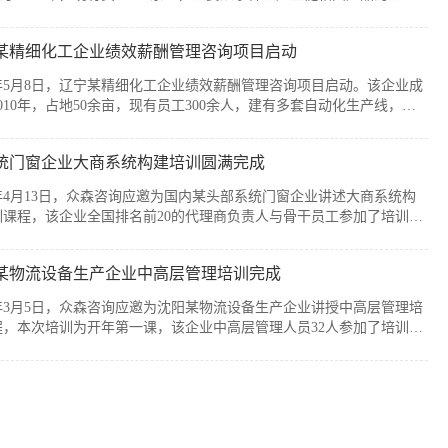
售，公司产品广泛应用于通信、消费电子、汽车、军工及智能装备制造
个战略性新兴行业。历经20余年发展，企业已经具备较强的自主创新能
某精细化工企业绩效薪酬管理咨询项目启动
模化制造优势，但公司在人均产出、...
6年5月8日，辽宁某精细化工企业绩效薪酬管理咨询项目启动。该企业成
010年，占地50余亩，现有员工300余人，建有多套自动化生产线，主
产减水剂单体、碳酸甲乙酯、碳酸二甲酯、碳酸二乙酯等系列产品。伴
司业务持续扩张和客户需求的变化，业务逐步转向多品类、小项目为
统门窗企业大商系统构建培训圆满完成
新的业务模式下，员工的工作强度增加...
6年4月13日，众森咨询应邀为国内某头部系统门窗企业讲述大商系统构
训课程，该企业全国排名前20的代理商负责人与骨干员工参加了培训。
培训由众森咨询首席顾问刘老师主讲，培训内容直击行业销量大、利润
客流锐减、同质化竞争等痛点，重新定义大商为掌握本地话语权的平台
某物流设备生产企业中高层管理培训完成
焦渠道自主、服务闭环、组织...
6年3月5日，众森咨询应邀为沈阳某物流设备生产企业讲授中高层管理培
程，本次培训为开年第一课，该企业中高层管理人员32人参加了培训。
培训由众森咨询首席顾问刘老师主讲，刘老师较为全面、深入的讲授了
层管理人员应该掌握管理的基本概念、基本方法、基本技能，并结合企
过程中的实际案例进行了分析与互...