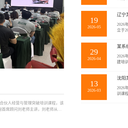
与销
等多
辽宁
力和规
19
202
2026-05
立于2
要生
随公
某系
主，在
29
202
2026-04
建培
此次
薄、
沈阳
商，聚
13
202
2026-03
训课
此次
企业合伙人经营与管理突破培训课程，该
中高
询首席顾问刘老师主讲，刘老师从经
业管理
突破策略以及管理的基本概念、基本