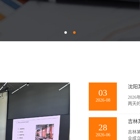
沈阳
03
202
2026-08
两天
训。
团队
吉林
景模拟
28
吉林某
2026-06
业成立