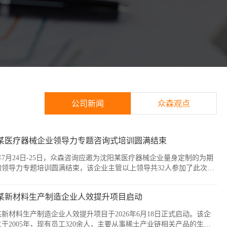
公司新闻
众森观点
某医疗器械企业领导力专题咨询式培训圆满结束
6年7月24日-25日，众森咨询应邀为沈阳某医疗器械企业量身定制的为期
的领导力专题培训圆满结束，该企业主管以上领导共32人参加了此次培
本次培训紧扣企业管理者的履职核心需求，围绕知人善任、授权委派、
赋能与跨部门协同等核心模块展开。课程采用“课堂学习+案例剖析+情
某新材料生产制造企业人效提升项目启动
”的实战化教学模式，帮助参训管...
新材料生产制造企业人效提升项目于2026年6月18日正式启动。该企
于2005年，现有员工320余人，主要从事稀土产业链相关产品的生产