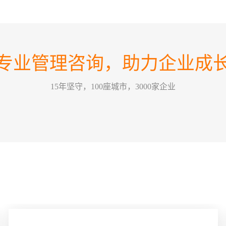
如何
07
在不
2026-08
方向
如何
业恰
专业管理咨询，助力企业成
这个
力量，
30
情景领
2026-07
15年坚守，100座城市，3000家企业
为，
的改
训公
哈尔
要害，
26
关键绩效
2026-07
某一
方式
能有
五问
经营管
22
一个
2026-07
拢，那
么”
问，