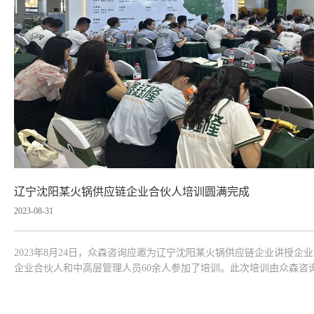
辽宁沈阳某火锅供应链企业合伙人培训圆满完成
2023-08-31
2023年8月24日，众森咨询应邀为辽宁沈阳某火锅供应链企业讲授
企业合伙人和中高层管理人员60余人参加了培训。此次培训由众森咨
营与管理的基本逻辑入手，较为全面、深入的讲授了经营策略、区域
方法、基本技能，并...