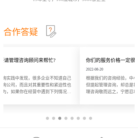
效确认目标达成？这些问题在红海行业都有清晰的答
这个情景领导力模型永不过时
30
案，但在蓝海行业恰恰相反。因此，在确定绩效目标
和绩效指标的过程中要充分发挥群众的力量，只有群
情景领导模型是由美国行为学家保罗·赫塞博士（Paul
2026-07
策群力，才能少走弯路。虽...
Hersey）提出的，他认为，人们在领导和管理团队时
不能用一成不变的方法，而要随着情况和环境的改变
合作答疑
及员工的不同，改变领导和管理的方式。哈尔滨众森
哈尔滨本土企业KPI绩效考核体系建设就是这四步
26
企业管理咨询培训公司认为，这个模型在中小企业的
管理中特别适用。它非常简单而且直指要害，也适合
关键绩效指标（Key Performance Indicator，KPI）是
2026-07
广大中小企业管理人员的...
用来衡量部门、团队或某一岗位人员工作绩效表现的
量化指标，是对工作完成效果的最直接的衡量方式。
你们的服务价格一定很贵吧？
关键绩效指标的内容来源于对组织总体战略目标的分
五问法让企业战略落地
22
解，反映的是最能有效影响组织创造价值的关键因
2022-08-20
素。设立关键绩效指标的目的在于，能使经营管理者
一个简单的技巧可以帮助团队或个人在制订目标时向
2026-07
自己
根据我们的咨询经验，中小企业对规范的管理是非常渴望的，
将精力集中在对绩效有最大...
公司的业务和战略靠拢，那就是“五问法（5
性也
但提起管理咨询，却总是将其同高额收费联系起来，因此对管
Whys）”。五问法是指对一个事物连续以 5 个“为什
况，
理咨询敬而远之，宁愿忍着各种经营管理“病痛”，不敢奢想“
么”来自问，以追究其根本原因。在使用时不限定必须
OKR目标管理和落地执行
18
和技
受”。殊不知，管理咨询服务并非只有大企业、“贵族”企业才
做5次“为什么”的自问，有时可能只要做3次，有时也
谋求
享用得起，中小企业同样也能，而且只需很少的花费。 服务
许要做10次，重点是要找到根本原因。当部门或个人
哈尔滨众森企业管理咨询培训公司做OKR培训时，经
2026-07
格成...
根据以往的习惯列出任务列表...
常遇到中层管理人员质疑将“对员工本人的意义”纳入
目标描述的必要性。有些观点认为，组织已经支付了
工资和其他福利，无须在分配任务和描述任务的时候
还要同时照顾员工的目标。但如果这么做可以激发员
工的内在驱动力，让他们更积极主动地参与其中的