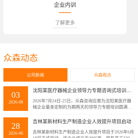
企业内训
了解更多
众森动态
公司新闻
众森观点
沈阳某医疗器械企业领导力专题咨询式培训圆满结束
03
2026年7月24日-25日，众森咨询应邀为沈阳某医疗器
2026-08
械企业量身定制的为期两天的领导力专题培训圆满结
束，该企业主管以上领导共32人参加了此次培训。本
次培训紧扣企业管理者的履职核心需求，围绕知人善
吉林某新材料生产制造企业人效提升项目启动
28
任、授权委派、团队赋能与跨部门协同等核心模块展
开。课程采用“课堂学习+案例剖析+情景模拟”的实战
吉林某新材料生产制造企业人效提升项目于2026年6月
2026-06
化教学模式，帮助参训管...