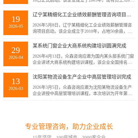
18日正式启动。该企业成立于2005年，现有员工320余
人，主要从事稀土产业链相关产品的生产与销售，公
司产品广泛应用于通信、消费电子、汽车、军工及智
辽宁某精细化工企业绩效薪酬管理咨询项目启动
19
能装备制造等多个战略性新兴行业。历经20余年发
展，企业已经具备较强的自主创新能力和规模化制造
2026年5月8日，辽宁某精细化工企业绩效薪酬管理咨
2026-05
优势，但公司在人均产出、...
询项目启动。该企业成立于2010年，占地50余亩，现
有员工300余人，建有多套自动化生产线，主要生产减
水剂单体、碳酸甲乙酯、碳酸二甲酯、碳酸二乙酯等
某系统门窗企业大商系统构建培训圆满完成
29
系列产品。伴随公司业务持续扩张和客户需求的变
化，业务逐步转向多品类、小项目为主，在新的业务
2026年4月13日，众森咨询应邀为国内某头部系统门窗
2026-04
模式下，员工的工作强度增加...
企业讲述大商系统构建培训课程，该企业全国排名前
20的代理商负责人与骨干员工参加了培训。此次培训
由众森咨询首席顾问刘老师主讲，培训内容直击行业
沈阳某物流设备生产企业中高层管理培训完成
13
销量大、利润薄、客流锐减、同质化竞争等痛点，重
新定义大商为掌握本地话语权的平台商，聚焦渠道自
2026年3月5日，众森咨询应邀为沈阳某物流设备生产
2026-03
主、服务闭环、组织...
企业讲授中高层管理培训课程，本次培训为开年第一
课，该企业中高层管理人员32人参加了培训。此次培
训由众森咨询首席顾问刘老师主讲，刘老师较为全
如何应对不确定性和复杂性?哈尔滨企业管理咨询顾问这样看!
07
面、深入的讲授了中高层管理人员应该掌握管理的基
本概念、基本方法、基本技能，并结合企业管理过程
在不确定性和复杂性面前，经验和最佳实践都是靠不
2026-08
中的实际案例进行了分析与互...
专业管理咨询，助力企业成长
住的。在蓝海行业中，方向是摸索出来的。蓝海行业
的绩效考核也是如此。什么样的目标是对的？如何有
15年坚守，100座城市，3000家企业