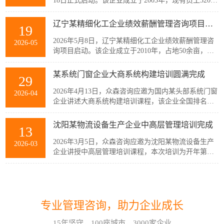
18日正式启动。该企业成立于2005年，现有员工320余
人，主要从事稀土产业链相关产品的生产与销售，公
司产品广泛应用于通信、消费电子、汽车、军工及智
辽宁某精细化工企业绩效薪酬管理咨询项目启动
19
能装备制造等多个战略性新兴行业。历经20余年发
展，企业已经具备较强的自主创新能力和规模化制造
2026年5月8日，辽宁某精细化工企业绩效薪酬管理咨
2026-05
优势，但公司在人均产出、...
询项目启动。该企业成立于2010年，占地50余亩，现
有员工300余人，建有多套自动化生产线，主要生产减
水剂单体、碳酸甲乙酯、碳酸二甲酯、碳酸二乙酯等
某系统门窗企业大商系统构建培训圆满完成
29
系列产品。伴随公司业务持续扩张和客户需求的变
化，业务逐步转向多品类、小项目为主，在新的业务
2026年4月13日，众森咨询应邀为国内某头部系统门窗
2026-04
模式下，员工的工作强度增加...
企业讲述大商系统构建培训课程，该企业全国排名前
20的代理商负责人与骨干员工参加了培训。此次培训
由众森咨询首席顾问刘老师主讲，培训内容直击行业
沈阳某物流设备生产企业中高层管理培训完成
13
销量大、利润薄、客流锐减、同质化竞争等痛点，重
新定义大商为掌握本地话语权的平台商，聚焦渠道自
2026年3月5日，众森咨询应邀为沈阳某物流设备生产
2026-03
主、服务闭环、组织...
企业讲授中高层管理培训课程，本次培训为开年第一
课，该企业中高层管理人员32人参加了培训。此次培
训由众森咨询首席顾问刘老师主讲，刘老师较为全
如何应对不确定性和复杂性?哈尔滨企业管理咨询顾问这样看!
07
面、深入的讲授了中高层管理人员应该掌握管理的基
本概念、基本方法、基本技能，并结合企业管理过程
在不确定性和复杂性面前，经验和最佳实践都是靠不
2026-08
中的实际案例进行了分析与互...
专业管理咨询，助力企业成长
住的。在蓝海行业中，方向是摸索出来的。蓝海行业
的绩效考核也是如此。什么样的目标是对的？如何有
15年坚守，100座城市，3000家企业