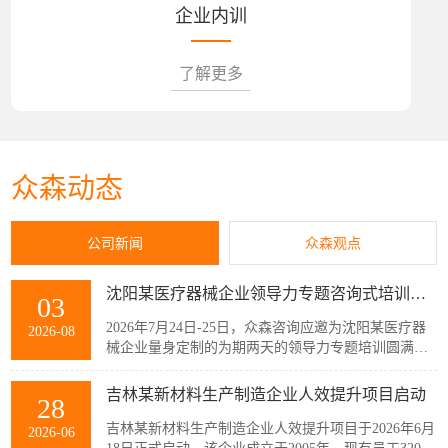
企业内训
了解更多
众森动态
公司新闻
众森观点
沈阳某医疗器械企业领导力专题咨询式培训圆满结束
03
2026年7月24日-25日，众森咨询应邀为沈阳某医疗器
2026-08
械企业量身定制的为期两天的领导力专题培训圆满结
束，该企业主管以上领导共32人参加了此次培训。本
次培训紧扣企业管理者的履职核心需求，围绕知人善
吉林某新材料生产制造企业人效提升项目启动
28
任、授权委派、团队赋能与跨部门协同等核心模块展
开。课程采用“课堂学习+案例剖析+情景模拟”的实战
吉林某新材料生产制造企业人效提升项目于2026年6月
2026-06
化教学模式，帮助参训管...