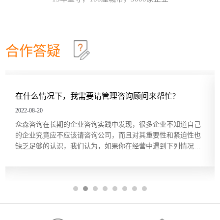
效确认目标达成？这些问题在红海行业都有清晰的答
这个情景领导力模型永不过时
30
案，但在蓝海行业恰恰相反。因此，在确定绩效目标
和绩效指标的过程中要充分发挥群众的力量，只有群
情景领导模型是由美国行为学家保罗·赫塞博士（Paul
2026-07
策群力，才能少走弯路。虽...
Hersey）提出的，他认为，人们在领导和管理团队时
不能用一成不变的方法，而要随着情况和环境的改变
合作答疑
及员工的不同，改变领导和管理的方式。哈尔滨众森
哈尔滨本土企业KPI绩效考核体系建设就是这四步
26
企业管理咨询培训公司认为，这个模型在中小企业的
管理中特别适用。它非常简单而且直指要害，也适合
关键绩效指标（Key Performance Indicator，KPI）是
2026-07
广大中小企业管理人员的...
用来衡量部门、团队或某一岗位人员工作绩效表现的
量化指标，是对工作完成效果的最直接的衡量方式。
下，我需要请管理咨询顾问来帮忙?
你们的服务价
关键绩效指标的内容来源于对组织总体战略目标的分
五问法让企业战略落地
22
解，反映的是最能有效影响组织创造价值的关键因
2022-08-20
素。设立关键绩效指标的目的在于，能使经营管理者
一个简单的技巧可以帮助团队或个人在制订目标时向
2026-07
期的企业咨询实践中发现，很多企业不知道自己
根据我们的咨询
将精力集中在对绩效有最大...
公司的业务和战略靠拢，那就是“五问法（5
不应该请咨询公司，而且对其重要性和紧迫性也
但提起管理咨询
Whys）”。五问法是指对一个事物连续以 5 个“为什
识，我们认为，如果你在经营中遇到下列情况，
理咨询敬而远之，
么”来自问，以追究其根本原因。在使用时不限定必须
OKR目标管理和落地执行
18
管理咨询的力量。 1、缺乏某种关键的知识和技
受”。殊不知，管
做5次“为什么”的自问，有时可能只要做3次，有时也
速成长期遇到管理难题，或者是在企业成熟期谋求
享用得起，中小企
许要做10次，重点是要找到根本原因。当部门或个人
哈尔滨众森企业管理咨询培训公司做OKR培训时，经
2026-07
格成...
根据以往的习惯列出任务列表...
常遇到中层管理人员质疑将“对员工本人的意义”纳入
目标描述的必要性。有些观点认为，组织已经支付了
工资和其他福利，无须在分配任务和描述任务的时候
还要同时照顾员工的目标。但如果这么做可以激发员
工的内在驱动力，让他们更积极主动地参与其中的