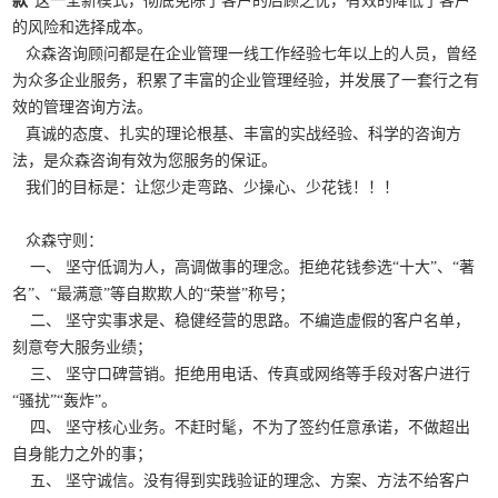
款
”这一全新模式，彻底免除了客户的后顾之忧，有效的降低了客户
的风险和选择成本。
众森咨询顾问都是在企业管理一线工作经验七年以上的人员，曾经
为众多企业服务，积累了丰富的企业管理经验，并发展了一套行之有
效的管理咨询方法。
真诚的态度、扎实的理论根基、丰富的实战经验、科学的咨询方
法，是众森咨询有效为您服务的保证。
我们的目标是：让您少走弯路、少操心、少花钱！！！
众森守则：
一、 坚守低调为人，高调做事的理念。拒绝花钱参选“十大”、“著
名”、“最满意”等自欺欺人的“荣誉”称号；
二、 坚守实事求是、稳健经营的思路。不编造虚假的客户名单，
刻意夸大服务业绩；
三、 坚守口碑营销。拒绝用电话、传真或网络等手段对客户进行
“骚扰”“轰炸”。
四、 坚守核心业务。不赶时髦，不为了签约任意承诺，不做超出
自身能力之外的事；
五、 坚守诚信。没有得到实践验证的理念、方案、方法不给客户