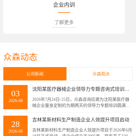
企业内训
了解更多
众森动态
公司新闻
众森观点
沈阳某医疗器械企业领导力专题咨询式培训圆满结束
03
2026年7月24日-25日，众森咨询应邀为沈阳某医疗器
2026-08
械企业量身定制的为期两天的领导力专题培训圆满结
束，该企业主管以上领导共32人参加了此次培训。本
次培训紧扣企业管理者的履职核心需求，围绕知人善
吉林某新材料生产制造企业人效提升项目启动
28
任、授权委派、团队赋能与跨部门协同等核心模块展
开。课程采用“课堂学习+案例剖析+情景模拟”的实战
吉林某新材料生产制造企业人效提升项目于2026年6月
2026-06
化教学模式，帮助参训管...