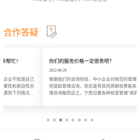
效确认目标达成？这些问题在红海行业都有清晰的答
这个情景领导力模型永不过时
30
案，但在蓝海行业恰恰相反。因此，在确定绩效目标
和绩效指标的过程中要充分发挥群众的力量，只有群
情景领导模型是由美国行为学家保罗·赫塞博士（Paul
2026-07
策群力，才能少走弯路。虽...
Hersey）提出的，他认为，人们在领导和管理团队时
不能用一成不变的方法，而要随着情况和环境的改变
合作答疑
及员工的不同，改变领导和管理的方式。哈尔滨众森
哈尔滨本土企业KPI绩效考核体系建设就是这四步
26
企业管理咨询培训公司认为，这个模型在中小企业的
管理中特别适用。它非常简单而且直指要害，也适合
关键绩效指标（Key Performance Indicator，KPI）是
2026-07
广大中小企业管理人员的...
用来衡量部门、团队或某一岗位人员工作绩效表现的
量化指标，是对工作完成效果的最直接的衡量方式。
你们的服务价格一定很贵吧？
关键绩效指标的内容来源于对组织总体战略目标的分
五问法让企业战略落地
22
解，反映的是最能有效影响组织创造价值的关键因
2022-08-20
素。设立关键绩效指标的目的在于，能使经营管理者
一个简单的技巧可以帮助团队或个人在制订目标时向
2026-07
根据我们的咨询经验，中小企业对规范的管理是非常渴望的，
将精力集中在对绩效有最大...
公司的业务和战略靠拢，那就是“五问法（5
但提起管理咨询，却总是将其同高额收费联系起来，因此对管
Whys）”。五问法是指对一个事物连续以 5 个“为什
理咨询敬而远之，宁愿忍着各种经营管理“病痛”，不敢奢想“享
么”来自问，以追究其根本原因。在使用时不限定必须
OKR目标管理和落地执行
18
受”。殊不知，管理咨询服务并非只有大企业、“贵族”企业才能
做5次“为什么”的自问，有时可能只要做3次，有时也
享用得起，中小企业同样也能，而且只需很少的花费。 服务价
许要做10次，重点是要找到根本原因。当部门或个人
哈尔滨众森企业管理咨询培训公司做OKR培训时，经
2026-07
格成...
根据以往的习惯列出任务列表...
常遇到中层管理人员质疑将“对员工本人的意义”纳入
目标描述的必要性。有些观点认为，组织已经支付了
工资和其他福利，无须在分配任务和描述任务的时候
还要同时照顾员工的目标。但如果这么做可以激发员
工的内在驱动力，让他们更积极主动地参与其中的