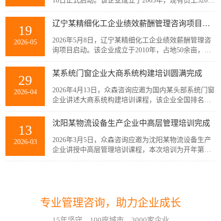
18日正式启动。该企业成立于2005年，现有员工320余
人，主要从事稀土产业链相关产品的生产与销售，公
司产品广泛应用于通信、消费电子、汽车、军工及智
辽宁某精细化工企业绩效薪酬管理咨询项目启动
19
能装备制造等多个战略性新兴行业。历经20余年发
展，企业已经具备较强的自主创新能力和规模化制造
2026年5月8日，辽宁某精细化工企业绩效薪酬管理咨
2026-05
优势，但公司在人均产出、...
询项目启动。该企业成立于2010年，占地50余亩，现
有员工300余人，建有多套自动化生产线，主要生产减
水剂单体、碳酸甲乙酯、碳酸二甲酯、碳酸二乙酯等
某系统门窗企业大商系统构建培训圆满完成
29
系列产品。伴随公司业务持续扩张和客户需求的变
化，业务逐步转向多品类、小项目为主，在新的业务
2026年4月13日，众森咨询应邀为国内某头部系统门窗
2026-04
模式下，员工的工作强度增加...
企业讲述大商系统构建培训课程，该企业全国排名前
20的代理商负责人与骨干员工参加了培训。此次培训
由众森咨询首席顾问刘老师主讲，培训内容直击行业
沈阳某物流设备生产企业中高层管理培训完成
13
销量大、利润薄、客流锐减、同质化竞争等痛点，重
新定义大商为掌握本地话语权的平台商，聚焦渠道自
2026年3月5日，众森咨询应邀为沈阳某物流设备生产
2026-03
主、服务闭环、组织...
企业讲授中高层管理培训课程，本次培训为开年第一
课，该企业中高层管理人员32人参加了培训。此次培
训由众森咨询首席顾问刘老师主讲，刘老师较为全
如何应对不确定性和复杂性?哈尔滨企业管理咨询顾问这样看!
07
面、深入的讲授了中高层管理人员应该掌握管理的基
本概念、基本方法、基本技能，并结合企业管理过程
在不确定性和复杂性面前，经验和最佳实践都是靠不
2026-08
中的实际案例进行了分析与互...
专业管理咨询，助力企业成长
住的。在蓝海行业中，方向是摸索出来的。蓝海行业
的绩效考核也是如此。什么样的目标是对的？如何有
15年坚守，100座城市，3000家企业