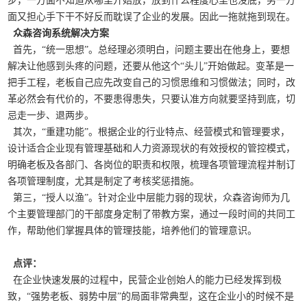
步，一方面不知道从哪里开始放，放到什么程度心里也没底，另一方
面又担心手下干不好反而耽误了企业的发展。因此一拖就拖到现在。
众森咨询系统解决方案
首先，“统一思想”。总经理必须明白，问题主要出在他身上，要想
解决让他感到头疼的问题，还要从他这个“头儿”开始做起。变革是一
把手工程，老板自己应先改变自己的习惯思维和习惯做法；同时，改
革必然会有代价的，不要患得患失，只要认准方向就要坚持到底，切
忌走一步、退两步。
其次，“重建功能”。根据企业的行业特点、经营模式和管理要求，
设计适合企业现有管理基础和人力资源现状的有效授权的管控模式，
明确老板及各部门、各岗位的职责和权限，梳理各项管理流程并制订
各项管理制度，尤其是制定了考核奖惩措施。
第三，“授人以渔”。针对企业中层能力弱的现状，众森咨询师为几
个主要管理部门的干部度身定制了带教方案，通过一段时间的共同工
作，帮助他们掌握具体的管理技能，培养他们的管理意识。
点评：
在企业快速发展的过程中，民营企业创始人的能力已经发挥到极
致，“强势老板、弱势中层”的局面非常典型，这在企业小的时候不是