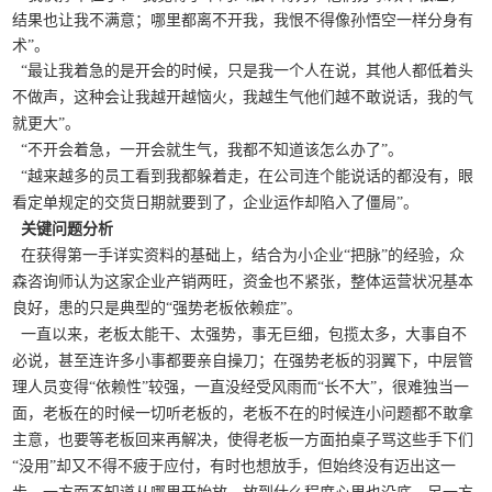
结果也让我不满意；哪里都离不开我，我恨不得像孙悟空一样分身有
术”。
“最让我着急的是开会的时候，只是我一个人在说，其他人都低着头
不做声，这种会让我越开越恼火，我越生气他们越不敢说话，我的气
就更大”。
“不开会着急，一开会就生气，我都不知道该怎么办了”。
“越来越多的员工看到我都躲着走，在公司连个能说话的都没有，眼
看定单规定的交货日期就要到了，企业运作却陷入了僵局”。
关键问题分析
在获得第一手详实资料的基础上，结合为小企业“把脉”的经验，众
森咨询师认为这家企业产销两旺，资金也不紧张，整体运营状况基本
良好，患的只是典型的“强势老板依赖症”。
一直以来，老板太能干、太强势，事无巨细，包揽太多，大事自不
必说，甚至连许多小事都要亲自操刀；在强势老板的羽翼下，中层管
理人员变得“依赖性”较强，一直没经受风雨而“长不大”，很难独当一
面，老板在的时候一切听老板的，老板不在的时候连小问题都不敢拿
主意，也要等老板回来再解决，使得老板一方面拍桌子骂这些手下们
“没用”却又不得不疲于应付，有时也想放手，但始终没有迈出这一