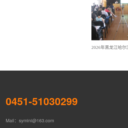
0451-51030299
Mail：symini@163.com      