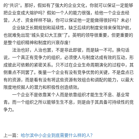
的“共识”。那好，假如有了强大的企业文化，你就可以保证一定能够
把企业变成大熔炉吗？假如一个人的能力很强，给他一个企业去经
营，人才、资金样样不缺，你可以保证他一定能做得很好吗？未必！
企业缺乏长期规划和延续性，缺乏后续的制度安排来保驾护航，
也就难免出现“城头变幻大王旗”了。英明的领导很重要，但更重要的
是整个组织精神和制度的兴衰存废！
法治也好，人治也罢，不是非此即彼，而是缺一不可。换句话
说，一个真正有竞争力的组织，必须使人与制度达成有效的互动，形
成彼此可依赖的紧密关系。只不过在企业生命周期演化的过程中，其
侧重点不同罢了。衡量一个企业有没有竞争优势的关键，不是盘点已
有的资源，而是看有没有将这些资源有效组合和调配的能力，以最大
限度地挖掘人的潜力和积极性创造绩效。
一个企业不是依靠某个人而是依靠组织才能生生不息、基业常
青。而一个组织之所以能够生生不息，则是由于其具备可持续性的竞
争力。
上一篇：
哈尔滨中小企业到底需要什么样的人？