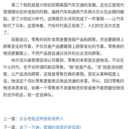
第二个契机就是
20
世纪初期美国汽车交通的发展。这也正是现代
管理理论初步成型的时期。福特汽车和通用汽车两大巨头在此期间崛
起。到了
20
世纪
20
年代，这两家巨头共同完成了一件事情——让汽车
取代了马车。这意味着，汽车时代真正到来了，人们的生活方式变
了。
前面说过，零售的初阶本质是要连接产品和顾客，并且要跟得上
顾客变化的节奏，不仅仅是产品要跟得上顾客变化的节奏，零售商的
物流更要跟上，不然产品就会通过另外的企业流向顾客。
哈尔滨众森管理咨询公司看到，零售的本质其实是物流。不论在
什么时代，也不论所谓的新旧零售。“物”就是产品，“流”就是流向顾
客，让产品流向顾客，这就是零售在做的事情。其实从某种程度上
说，物流这个词比零售更能表达商品流通的本意。所以，回归零售的
物流本质来说，如果一个零售商不具备物流优势或者不能把握住物流
的合作机会，就一定会掉队。
上一篇：
企业老板这样放权培养人
下一篇：
说了一万遍，管理的本质还是实践！