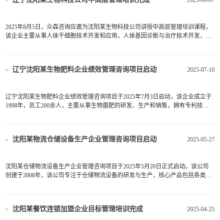
2025-08-07
2025年8月5日，众森咨询应邀为沈阳某生物科技公司讲授中高层管理培训课程，
该企业主要从事人体干细胞技术开发和应用，人体基因诊断与治疗技术开发，细
胞技术研发和应用等业务，全部中高层管理人员参加了培训。此次培训由众森咨
询首席顾问刘老师主讲，刘老师结合企业管理工作实际与现状，首先明确了中高
层管理人员的定位，然...
辽宁沈阳某生物肥料企业绩效管理咨询项目启动
2025-07-10
辽宁沈阳某生物肥料企业绩效管理咨询项目于2025年7月3日启动，该企业成立于
1998年，员工200余人，主要从事生物菌肥的研发、生产和销售，拥有专利技术
15项，产品在国内菌肥市场有较高占有率，技术能力和服务水平在业内名列前
茅。随着企业规模不断扩张，企业绩效考核与管理问题已经成为企业发展的瓶颈
问题。突出表现为：老人和...
沈阳某物流仓储设备生产企业管理咨询项目启动
2025-05-27
沈阳某仓储物流设备生产企业管理咨询项目于2025年5月20日正式启动。该公司
创建于2008年，该公司专注于仓储物流设备的研发与生产，核心产品包括各类货
架、立体仓库存储管理系统、物流仓储自动化设备等，现有员工187人，企业产
品覆盖国内市场及部分东南亚及南美国家。目前企业发展前景好，但随着市场的
不断拓展，企业规模和实...
沈阳某餐饮连锁加盟企业目标管理培训完成
2025-04-25