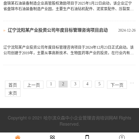
盘锦某石油装备制造企业高管股权激励项目于2025年1月22日启动，该企业辽宁
省盘锦市石油装备制造产业园，主要生产石油钻机配件、泥浆泵配件、压裂泵配
件、泥浆固控净化设备等产品，广泛应用于中石油、中石化钻井、压裂、采油等
行业，并远销美洲、非洲、中东、中亚等国家和地区。公司近三年发展势头良
好，为了进一步激励经营团...
辽宁沈阳某产业投资公司年度目标管理咨询项目启动
2024-12-26
辽宁沈阳某产业投资公司年度目标管理咨询项目于2024年12月23日正式启动。该
公司创建于2019年，主要从事高新技术、生物医药等产业的投资，在行业内有较
强的影响力，现有员工105人。目前企业发展前景好，但随着市场的不断拓展，
随着投资项目的不断增加，企业内部的管理问题，尤其是目标管理问题已经成为
制约企业进一步发展的瓶...
···
1
2
3
4
5
首页
上一页
下一页
末页
Copyright © 2021 哈尔滨众森中小企业管理咨询培训网All Rights
Reserved.