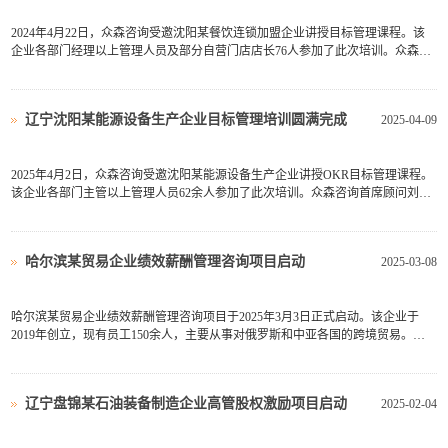
2024年4月22日，众森咨询受邀沈阳某餐饮连锁加盟企业讲授目标管理课程。该
企业各部门经理以上管理人员及部分自营门店店长76人参加了此次培训。众森咨
询首席顾问刘老师在培训前进行了系统调研，并结合企业实际情况对餐饮加盟类
企业目标管理进行了有针对性的解构，重点分析如何用OGSM工具进行了目标落
地，同时结合经济形势、餐...
辽宁沈阳某能源设备生产企业目标管理培训圆满完成
2025-04-09
2025年4月2日，众森咨询受邀沈阳某能源设备生产企业讲授OKR目标管理课程。
该企业各部门主管以上管理人员62余人参加了此次培训。众森咨询首席顾问刘老
师在培训开始前进行了系统调研，并结合企业实际情况对目前企业目标管理的痛
点进行了有针对性的剖析，从OKR的历史与现状，各种绩效管理、绩效考核工具
的优缺点、OKR目标分解流...
哈尔滨某贸易企业绩效薪酬管理咨询项目启动
2025-03-08
哈尔滨某贸易企业绩效薪酬管理咨询项目于2025年3月3日正式启动。该企业于
2019年创立，现有员工150余人，主要从事对俄罗斯和中亚各国的跨境贸易。贸
易涵盖电子、服饰、粮食等多个领域。随着公司销售额及人员的增加，原有的组
织结构、管控模式、流程、薪酬绩效管理体系等已无法适应市场发展的快速的需
要，突出表现为价值创造过...
辽宁盘锦某石油装备制造企业高管股权激励项目启动
2025-02-04