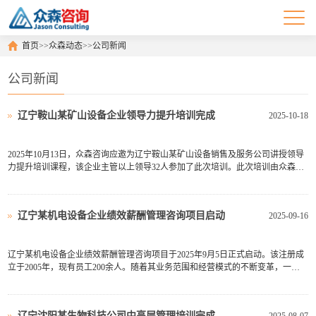
首页
>>
众森动态
>>
公司新闻
公司新闻
辽宁鞍山某矿山设备企业领导力提升培训完成
2025-10-18
2025年10月13日，众森咨询应邀为辽宁鞍山某矿山设备销售及服务公司讲授领导
力提升培训课程，该企业主管以上领导32人参加了此次培训。此次培训由众森咨
询首席顾问刘老师主讲，刘老师结合企业管理工作实际与市场竞争现状，首先明
确了中高层管理人员的定位，然后围绕“以身作则、共启愿景、挑战现状、激励人
心，使众人行”这一...
辽宁某机电设备企业绩效薪酬管理咨询项目启动
2025-09-16
辽宁某机电设备企业绩效薪酬管理咨询项目于2025年9月5日正式启动。该注册成
立于2005年，现有员工200余人。随着其业务范围和经营模式的不断变革，一些
原有的管理方式已不再适应当前的发展需求，各部门职责履职不到位，重点工作
总是难以落地，内部经常出现职责推诿扯皮等内耗问题。当前该单位在职责管理
方面，存在职责划分不够...
辽宁沈阳某生物科技公司中高层管理培训完成