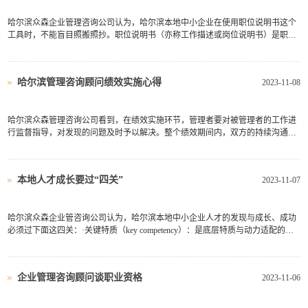
哈尔滨众森企业管理咨询公司认为，哈尔滨本地中小企业在使用职位说明书这个
工具时，不能盲目照搬照抄。职位说明书（亦称工作描述或岗位说明书）是职位
分析的结果之一。从职位分析中可以得到职位拥有者的信息，如报告关系、工作
总目的、主要责任、权力、义务、任务、工作环境和工作条件等。职位说明书主
要包括两个部分：一是...
哈尔滨管理咨询顾问绩效实施心得
2023-11-08
哈尔滨众森管理咨询公司看到，在绩效实施环节，管理者要对被管理者的工作进
行监督指导，对发现的问题及时予以解决。整个绩效期间内，双方的持续沟通是
很重要的。（1）加强后台监督。对那些工作给领导看的员工来说，传统的绩效
监督实际上收效甚微。但是大数据时代下，由于协同工具的大量采用，如E-
mail、即时通信等办公软件，...
本地人才成长要过“四关”
2023-11-07
哈尔滨众森企业管咨询公司认为，哈尔滨本地中小企业人才的发现与成长、成功
必须过下面这四关：·关键特质（key competency）：是底层特质与动力适配的内
因，是“好不好”的稳定性深层条件，具有相当程度的决定性。·关键历练（key
experience）：是具有破坏性、挑战性的关键经历，是实现突破、加速成长的必要
外因。好苗子长...
企业管理咨询顾问谈职业资格
2023-11-06