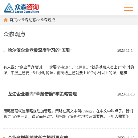
首页
>>
众森动态
>>
众森观点
众森观点
哈尔滨企业老板深度学习的“五到”
2023-11-14
有人说：“企业里办培训，一定要坚持10∶5∶1原则。”就是基层人员上1个小时的
课，中层主管要上5个小时的课，而高级主管就要上10个小时以上的课，这样管
理者才有能力驾驭团队，让部属信服。可见，终身学习是管理者成为“现代人”必
备的能力之一。在学习过程中，管理者一定要怀抱喜悦之心，因为是来挖宝的。
但宝贝挖回去不能...
龙江企业要向“草船借箭”学策略管理
2023-11-13
策略管理就是策略规划加管理。策略在英文中叫strategy，在中文中叫点子。我们
总讲 “心生一计，谋定而后动”，都指出了策略的地位及重要性。正如人需要阳
光、空气、水这三个要素一样，策略也有三要素：定方向、选时间、盘点核心竞
争力。定方向就是确定往哪里走，做哪些事。选时间就是要抓准时机，太早、太
晚都不行。盘点核心...
企业这样落地胜任力模型更有效