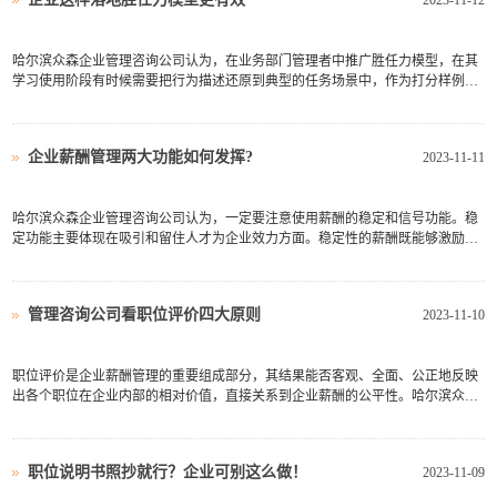
2023-11-12
哈尔滨众森企业管理咨询公司认为，在业务部门管理者中推广胜任力模型，在其
学习使用阶段有时候需要把行为描述还原到典型的任务场景中，作为打分样例，
并要写得足够细致，以便于打分尺度的把握。这算是过渡阶段的一种办法。而当
管理者已经熟练掌握人才评价的方法时，则更倾向于用精简模型的语言描述，扔
掉行为样例的拐杖。比...
企业薪酬管理两大功能如何发挥?
2023-11-11
哈尔滨众森企业管理咨询公司认为，一定要注意使用薪酬的稳定和信号功能。稳
定功能主要体现在吸引和留住人才为企业效力方面。稳定性的薪酬既能够激励员
工的劳动热情和工作绩效，又能给他们一定的安全感，即薪酬结构兼具稳定性和
弹性。它的要点是适当加大奖金、福利和津贴的比重和差异性，基本薪酬的刚性
也不宜太小，应以保证...
管理咨询公司看职位评价四大原则
2023-11-10
职位评价是企业薪酬管理的重要组成部分，其结果能否客观、全面、公正地反映
出各个职位在企业内部的相对价值，直接关系到企业薪酬的公平性。哈尔滨众森
企业管理咨询公司认为，因此在进行职位评价时，企业应该秉承以下几个原则。
（1）对职不对人职位评价针对的是职位，而不是目前在这个职位上工作的员
工。因此，职位评价应该以...
职位说明书照抄就行？企业可别这么做！
2023-11-09