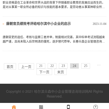
职业资格是在工业革命和世界大战的背景下伴随着职业教育的发展应运而生的，
是对从事某一职业所必备的知识与技能的基本要求，是劳动者从事某种职业所需
要满足的最低标准。按照强制性的程度不同，职业资格又可以分为执业资格和从
业资格。例如，医生等关乎生命健康、责任较大、关乎公共利益的岗位必须考取
执业资格才能上岗；一...
唐朝官员绩效考评给哈尔滨中小企业的启示
2023-11-04
唐朝官吏的选任、考核与监察三者并举，制度相对完善，其中科举考试流程越来
越严谨，且尚未陷入后世明清的僵死，逐步替代荐举。长春众森企业管理咨询公
司认为，这些古人在实践中摸索的经验和教训，至今仍然振聋发聩，给我们无限
启示。唐朝的考核奖惩制度主要是考课，包括政事的结果、功过善恶，一年一小
考，三年一大考。御史...
···
21
22
23
24
25
首页
上一页
下一页
末页
Copyright © 2021 哈尔滨众森中小企业管理咨询培训网All Rights
Reserved.