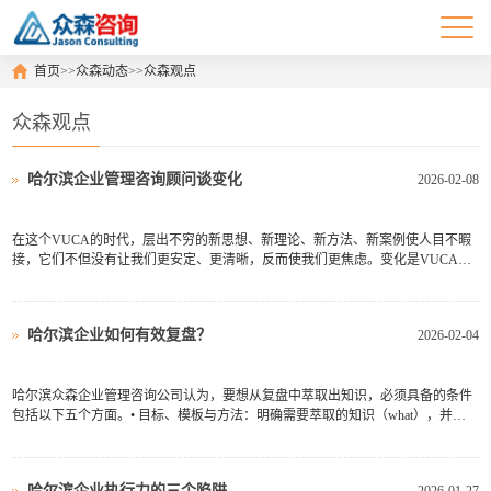
首页
>>
众森动态
>>
众森观点
众森观点
哈尔滨企业管理咨询顾问谈变化
2026-02-08
在这个VUCA的时代，层出不穷的新思想、新理论、新方法、新案例使人目不暇
接，它们不但没有让我们更安定、更清晰，反而使我们更焦虑。变化是VUCA的
根源，当今世界，唯一不变的就是变化，而且变化的速度越来越快。为同商业环
境保持一致，社会中不断出现新的问题、新的机会、新的威胁或新的法律，所以
项目变更在所难免。项目的...
哈尔滨企业如何有效复盘？
2026-02-04
哈尔滨众森企业管理咨询公司认为，要想从复盘中萃取出知识，必须具备的条件
包括以下五个方面。• 目标、模板与方法：明确需要萃取的知识（what），并且
有范例、模板与萃取过程中使用的方法，如同“刑范”。• 材料：人是知识的主动建
构者和“宿主”，也是知识萃取必需的“原材料”，如果没有合适的人参与，如同没
有原材料铜...
哈尔滨企业执行力的三个陷阱