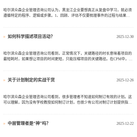
哈尔滨众森企业管理咨询公司认为，黑龙江企业要想真正从复盘中学习，就必须
遵循特定的程序、逻辑或步骤。1、回顾、评估不仅要梳理事件的过程与结果，
也要回顾预期的目标、策略打法与计划。因为事先进行系统的分析、设定科学合
理的目标与周密可行的计划，是能力的具体表现；同时，没有目标和计划，就没
有一个做比较的参考基准...
如何科学描述项目活动？
2025-12-30
哈尔滨众森企业管理咨询公司看到，正常情况下，关键路径的时长意味着项目的
最短耗时，如果想让项目的时间更短，只能压缩项目的关键路径。在CPM中，可
以从七个方面来描述一个项目活动的属性。（1）活动代号（identifier，ID），一
个简短且唯一的活动名称或标志。（2）活动持续时间（duration，DU），指活动
从开始到完成的时间...
关于计划制定的实战干货
2025-12-26
哈尔滨众森企业管理咨询公司看到，很多管理者不知道如何制订有效的计划。这
可以理解，因为没有学校教授如何制订计划，也很少有公司对制订计划提供指导
和培训。下列建议是基于众森咨询20余年的实战经验提出的，希望对大家有所帮
助。（1）对计划进行计划。把大家协调起来制订计划，总是很困难的。应该对
计划制订过程本身进行计...
中层管理者是“神”吗？
2025-12-22