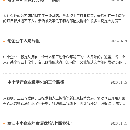
2026-01-27
为什么你的公司明明制定了一流战略，重金挖来了行业精英，最后却连一个简单
的项目都推进不下去，活活被效率低下和内部扯皮拖垮？很多人说是因为员工能
力差，是因为市场不好，是因为管理者不够狼性。但今天我要告诉你一个扎心的
真相：员工执行力差，根本不是能力问题，而是一场精密运作的“理性算计”，是
一场所有人都在默契...
论企业牛人与局限
2026-01-19
中小企业一般是从拥有一个什么都干也什么都能干的牛人开始的。通常，当一个
人在某个行业非常牛，自己既能解决客户的问题，又能解决交付和研发/建造的问
题，还能做出一个有价值的产品，恰好可以弥补市场上的某个空缺时，这个牛人
就会顺其自然地带着一拨追随者创立自己的企业，占领一块市场。哈尔滨众森企
业管理咨询培训公司看...
中小制造企业数字化的三个路径
2026-01-15
大数据、工业互联网、云技术和人工智能等新信息技术兴起，驱动企业开始对原
有的运营模式进行数字化转型，打通线上与线下、内部与外部、消费端与供给端
数据，哈尔滨众森企业管理咨询公司认为，中小企业推进数字化，主要从以下几
个方面入手。营销数字化：实现从传统工业企业的实体营销、电话销售等营销方
法，向以互联网化、移...
龙江中小企业年度复盘培训“四步法”
2026-01-11