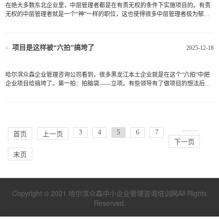
在绝大多数东北企业里，中层管理者都是在有责无权的条件下实施项目的。有责
无权的中层管理者就是一个“神”一样的职位，这也使得很多中层管理者极为郁
闷。首先，他既不给团队成员发钱，也决定不了团队成员的升迁（常见情况），
却要安排团队成员干活，自然是不被成员待见的。其次，他时不时要跟职能部门
争资源，给职能部门添...
项目是这样被“六拍”搞垮了
2025-12-18
哈尔滨众森企业管理咨询公司看到，很多黑龙江本土企业就是在这个“六拍”中把
企业项目给搞垮了。第一拍：拍脑袋——立项。有些领导有了做项目的想法后，
不是组织相关人员严格论证是否可行，而是自己觉得可行就立刻拍板立项。第二
拍：拍肩膀——任命项目经理。启动会议上，为了鼓舞士气、调动项目经理的积
极性，领导会拍着项...
···
···
3
4
5
6
7
首页
上一页
下一页
末页
Copyright © 2021 哈尔滨众森中小企业管理咨询培训网All Rights
Reserved.