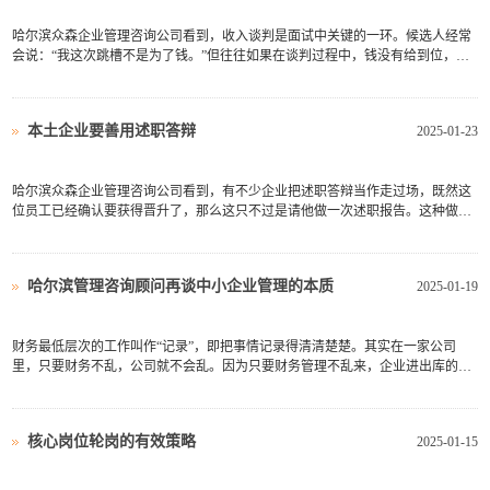
哈尔滨众森企业管理咨询公司看到，收入谈判是面试中关键的一环。候选人经常
会说：“我这次跳槽不是为了钱。”但往往如果在谈判过程中，钱没有给到位，又
会成为失败的关键导火索。在薪酬谈判中，导致陷入僵局的错误有两种：一种是
薪酬设计缺乏选择，导致候选人“不舒服”；另一种是缺乏实现的可行性的宣传，
导致候选人“没信...
本土企业要善用述职答辩
2025-01-23
哈尔滨众森企业管理咨询公司看到，有不少企业把述职答辩当作走过场，既然这
位员工已经确认要获得晋升了，那么这只不过是请他做一次述职报告。这种做法
会让其他员工对公司的人事制度产生极大的不信任感。也有些企业在员工述职的
时候，考察的点和任职资格对不上，或者抓不住述职的重点，评委不知道该如何
挖掘晋升申请人的优缺...
哈尔滨管理咨询顾问再谈中小企业管理的本质
2025-01-19
财务最低层次的工作叫作“记录”，即把事情记录得清清楚楚。其实在一家公司
里，只要财务不乱，公司就不会乱。因为只要财务管理不乱来，企业进出库的发
货流程都可以控制住，也就是说财务相当于整个公司管理最后的守门员。财务工
作再高一个层次被称作“财务预测”，也就是帮助决策者预测下一步的经营活动会
在哪里，重点在哪里...
核心岗位轮岗的有效策略
2025-01-15