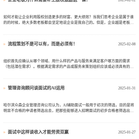
2025-02-12
如何才能让企业利用股权创造更多的财富、更大绩效？当我们思考企业是属于谁
的的时候，绝大多数老板都会坚定地说企业是我自己的。但是，企业越是老板自
己的越是做不大。因为一般来讲，企业要想做大，就需要很多人才，而称得上人
才的人，往往是行业内的高手，这些人一般要么追求利，要么追求名。如果利、
名一个你都不愿意给，...
流程策划不是可以有，而是必须有！
2025-02-08
组织首先应确认从哪个领域、用什么样的产品与服务来满足客户哪方面的需求
（包括潜在需求）。根据满足需求的产品或服务来策划组织应该或必须具有的过
程（由一系列具有先后顺序、相互关联和相互联系的活动集合成的过程），这一
活动通常称为过程策划。哈尔滨众森企业管理咨询公司认为，这里包含两个阶
段：（1）产品与服务的策划...
管理咨询顾问谈面试的AI运用
2025-01-31
哈尔滨众森企业管理咨询公司认为，AI辅助面试一般用于初次的筛选，目的是将
明显不合格的申请者筛选出去，把那些能够进入招聘面试的初步合格者筛选出
来。这样做有几个好处：首先，这种方式可以大大节省招聘者的时间，因为招聘
者以前必须对所有的申请者逐一进行面试，而其中有许多人是根本不合格的。、
其次，有人认为申请者面...
面试中这样谈收入才能劳资双赢
2025-01-27