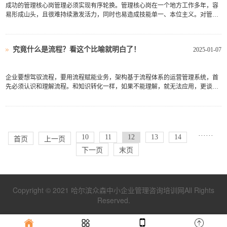
成功的管理核心岗管理必须实现有序轮换。管理核心岗在一个地方工作多年，容
易形成山头，且很难持续激发活力，同时也易造成技能单一、本位主义。对管理
核心岗任期的最长周期作出规定，如中层管理核心岗最多两个任期、高层管理核
心岗最多三个任期，到期必须轮换，有利于管理核心岗积累工作经验，形成全局
视野，成为复合型人才...
究竟什么是流程？看这个比喻就明白了！
2025-01-07
企业要想驾驭流程，要用流程赋能业务，架构基于流程体系的运营管理系统，首
先必须认识和理解流程。和知识转化一样，如果不能理解，就无法应用，更谈不
上驾驭。所以认识和理解流程，是企业架构流程体系的基础。要搞清楚业务流程
之前，首先要厘清两个概念——业务和流程。业务一词，在《现代汉语词典》中
的解释是“个人的或某...
···
···
10
11
12
13
14
首页
上一页
下一页
末页
Copyright © 2021 哈尔滨众森中小企业管理咨询培训网All Rights
Reserved.