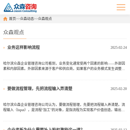
首页
>>
众森动态
>>
众森观点
众森观点
业务这样影响流程
2025-02-24
哈尔滨众森企业管理咨询公司看到，业务变化通常受两个因素的影响——外部因
素和内部因素。外部因素来源于客户和供应商，如果客户的业务模式发生调整，
企业流程就要跟着客户的变化做出调整，因为端到端流程是从客户到客户的流
程，客户是流程中最核心的因素，以客户为中心就要跟上客户的步伐，甚至要更
进一步，帮助客户做出业...
要做流程管理，先把流程输入弄清楚
2025-02-20
哈尔滨众森企业管理咨询公司认为，要做流程管理，先要把流程输入弄清楚。流
程输入（Input），是流程“加工”的对象，是指流程为实现客户价值创造，输出所
需要的输入内容，流程的输入内容包括：实物内容、信息内容和人员内容。实物
内容，如采购回来的产品、提供给生产的原材料、要发货的货物等；信息内容，
如客户订单信息、采...
企业老板为什么需要补上股权激励这一课？